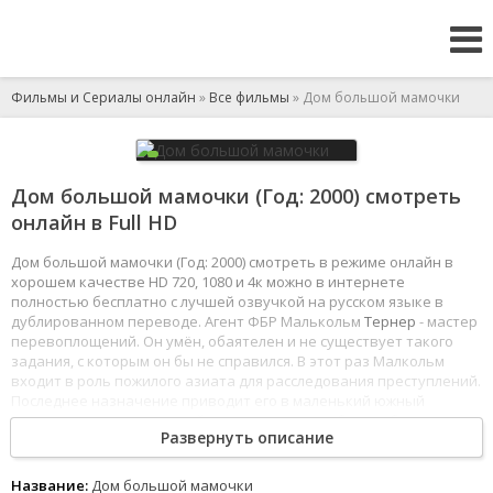
Фильмы и Сериалы онлайн
»
Все фильмы
» Дом большой мамочки
Дом большой мамочки (Год: 2000) смотреть
онлайн в Full HD
Дом большой мамочки (Год: 2000) смотреть в режиме онлайн в
хорошем качестве HD 720, 1080 и 4к можно в интернете
полностью бесплатно с лучшей озвучкой на русском языке в
дублированном переводе. Агент ФБР Малькольм
Тернер
- мастер
перевоплощений. Он умён, обаятелен и не существует такого
задания, с которым он бы не справился. В этот раз Малкольм
входит в роль пожилого азиата для расследования преступлений.
Последнее назначение приводит его в маленький южный
городок
, где он должен поймать матерого грабителя банков,
Развернуть описание
недавно сбежавшего из тюрьмы.
Малькольм устанавливает слежку за домом властной женщины,
Название:
Дом большой мамочки