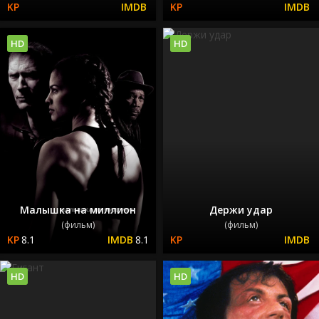
HD
HD
Малышка на миллион
Держи удар
(фильм)
(фильм)
8.1
8.1
HD
HD