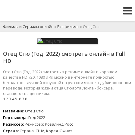
Фильмы и Сериалы онлайн
»
Все фильмы
» Отец Стю
Отец Стю (Год: 2022) смотреть онлайн в Full
HD
Отец Стю (Год: 2022) смотреть в режиме онлайн в хорошем
качестве HD 720, 1080 и 4к можно в интернете полностью
бесплатно с лучшей озвучкой на русском языке в дублированном
переводе. История жизни отца Стюарта Лонга - боксера,
ставшего священником.
1
2
3
4
5
6
7
8
Название:
Отец Стю
Год выхода:
Год: 2022
Режиссер:
Режиссер: Розалинд Росс
Страна:
Страна: США, Корея Южная