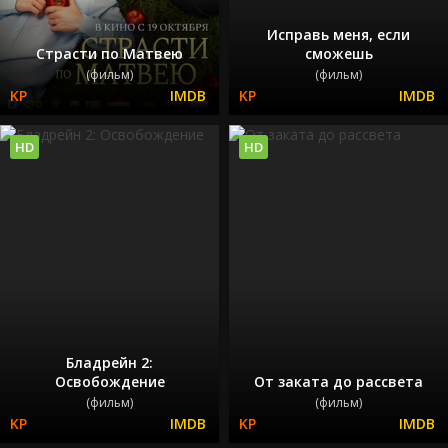
Исправь меня, если
Страсти по Матвею
сможешь
(фильм)
(фильм)
HD
HD
Бладрейн 2:
Освобождение
От заката до рассвета
(фильм)
(фильм)