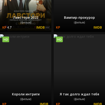
Лавстори 2022
Вампир-прокурор
(фильм)
(фильм)
4.7
---
HD
HD
Короли интриги
Я так долго ждал тебя
(фильм)
(фильм)