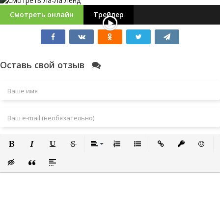
Смотреть онлайн
Трейлер
Оставь свой отзыв
Полужирный
Курсив
Подчеркнутый
Зачеркнутый
Выравнивание
Нумерованный список
Маркированный список
Вставить ссылку
Вставить за
Встави
Вставка скрытого текста
Вставка цитаты
Вставка спойлера