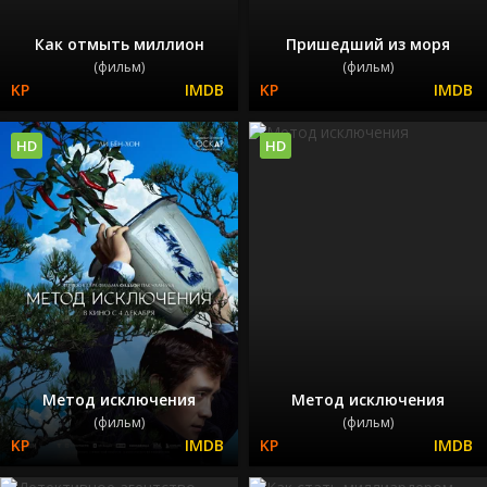
Как отмыть миллион
Пришедший из моря
(фильм)
(фильм)
HD
HD
Метод исключения
Метод исключения
(фильм)
(фильм)