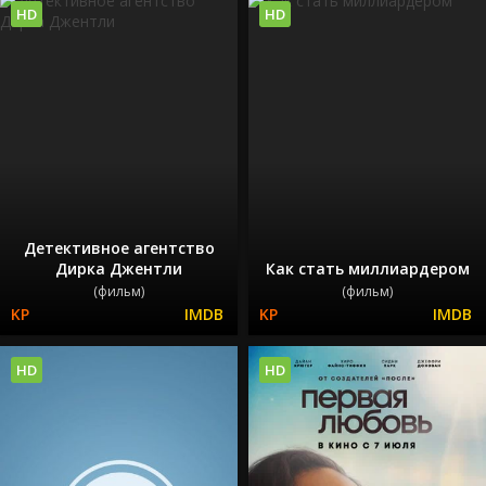
HD
HD
Детективное агентство
Дирка Джентли
Как стать миллиардером
(фильм)
(фильм)
HD
HD