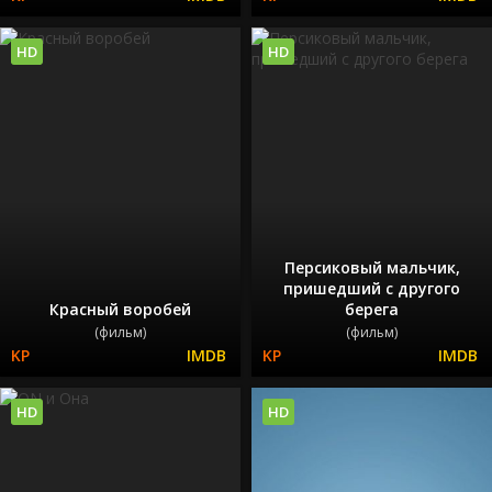
HD
HD
Персиковый мальчик,
пришедший с другого
Красный воробей
берега
(фильм)
(фильм)
HD
HD