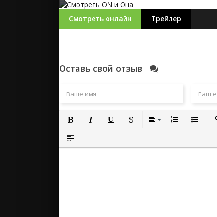
Смотреть онлайн
Трейлер
Оставь свой отзыв
Полужирный
Курсив
Подчеркнутый
Зачеркнутый
Выравнивание
Нумерованный
Маркиро
Вс
Вставка спойлера