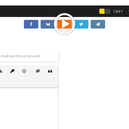
Свет
 список
ванный список
тавить ссылку
Вставить защищенную ссылку
Вставить смайлик
Вставка скрытого текста
Вставка цитаты