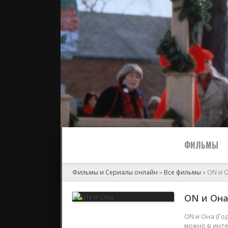
ФИЛЬМЫ
Фильмы и Сериалы онлайн
»
Все фильмы
» ON и 
Все
ON и Она 
2024
ON и Она (Го
можно в инте