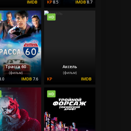
8.5
8.7
HD
Трасса 60
Аксель
(фильм)
(фильм)
8.0
7.6
HD