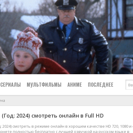
СЕРИАЛЫ
МУЛЬТФИЛЬМЫ
АНИМЕ
ПОСЛЕДНЕЕ
Она
Все
Криминал
(Год: 2024) смотреть онлайн в Full HD
Боевики
Мелодрамы
Военные
2024
Приключения
д: 2024) смотреть в режиме онлайн в хорошем качестве HD 720, 1080 и 
рнете полностью бесплатно с лучшей озвучкой на русском языке в