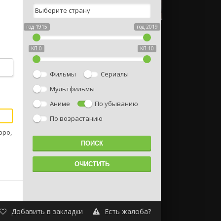
год 1915
год 2019
КП 0
КП 10
в
Фильмы
Сериалы
ыть
Мультфильмы
у
Аниме
По убыванию
По возрастанию
рро,
Добавить в закладки
Есть жалоба?