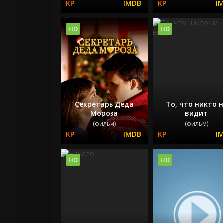
HD
HD
Секретарь Деда
То, что никто 
Мороза
видит
(фильм)
(фильм)
HD
HD