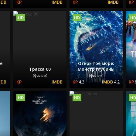
HD
HD
HD
не
Открытое море:
Трасса 60
Монстр глубины
(фильм)
(фильм)
4.3
4.2
HD
HD
HD