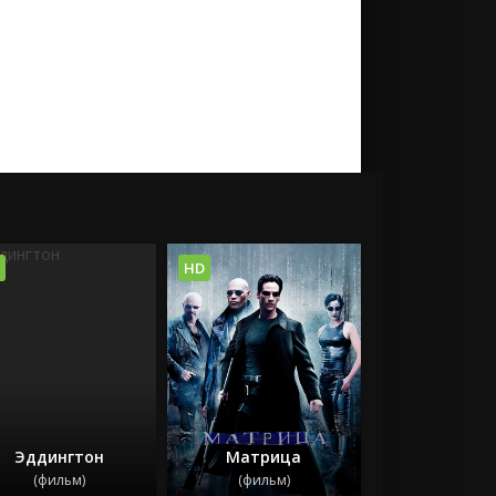
HD
Эддингтон
Матрица
(фильм)
(фильм)