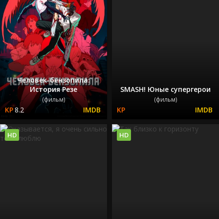
Человек-бензопила:
История Резе
SMASH! Юные супергерои
(фильм)
(фильм)
8.2
HD
HD