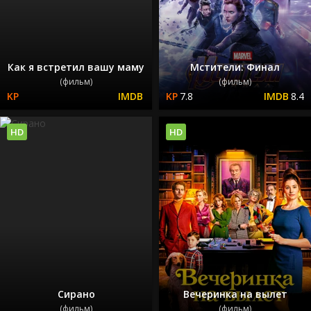
Как я встретил вашу маму
Мстители: Финал
(фильм)
(фильм)
7.8
8.4
HD
HD
Сирано
Вечеринка на вылет
(фильм)
(фильм)