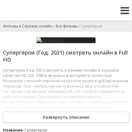
Фильмы и Сериалы онлайн
»
Все фильмы
» Супергерои
Супергерои (Год: 2021) смотреть онлайн в Full
HD
Супергерои (Год: 2021) смотреть в режиме онлайн в хорошем
качестве HD 720, 1080 и 4к можно в интернете полностью
бесплатно с лучшей озвучкой на русском языке в дублированном
переводе. Она - импульсивная художница, враг условностей.
Он - профессор физики, убежденный, что у всякого явления есть
свое объяснение. Они полные противоположности,
но влюбляются с первого взгляда, случайно оказавшись в летний
ливень под одной крышей. Очаровательная, чувственная,
остроумная история из жизни современной пары, чья любовь
Развернуть описание
способна преодолеть все препятствия. Не это ли супергерои
нашего времени?
1
2
3
4
5
6
7
8
Название:
Супергерои