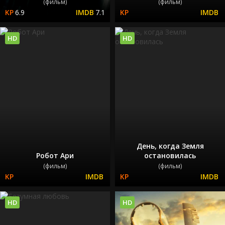
(фильм)
(фильм)
6.9
7.1
HD
HD
День, когда Земля
Робот Ари
остановилась
(фильм)
(фильм)
HD
HD