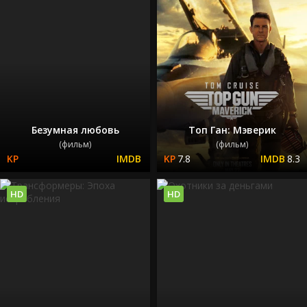
Безумная любовь
Топ Ган: Мэверик
(фильм)
(фильм)
7.8
8.3
HD
HD