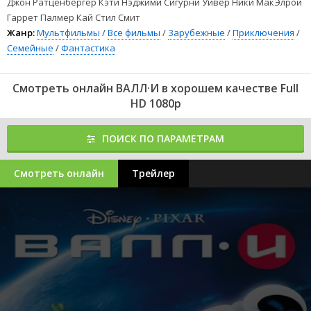
Джон Ратценбергер Кэти Нэджими Сигурни Уивер Ники МакЭлрой
Гаррет Палмер Кай Стил Смит
Жанр:
Мультфильмы
/
Все фильмы
/
Зарубежные
/
Приключения
/
Семейные
/
Фантастика
Смотреть онлайн ВАЛЛ·И в хорошем качестве Full
HD 1080p
ПОИСК ПО ПАРАМЕТРАМ
Смотреть онлайн
Трейлер