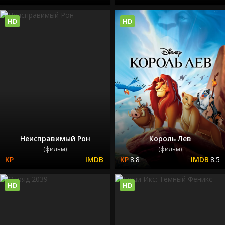
HD
HD
Неисправимый Рон
Король Лев
(фильм)
(фильм)
8.8
8.5
HD
HD