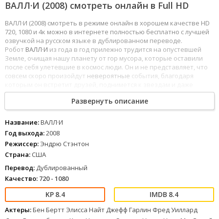
ВАЛЛ·И (2008) смотреть онлайн в Full HD
ВАЛЛ·И (2008) смотреть в режиме онлайн в хорошем качестве HD
720, 1080 и 4к можно в интернете полностью бесплатно с лучшей
озвучкой на русском языке в дублированном переводе.
Робот
ВАЛЛ·И
из года в год прилежно трудится на опустевшей
Земле, очищая нашу планету от гор мусора, которые оставили
после себя улетевшие в космос люди. Он и не представляет, что
совсем скоро произойдут
невероятные
события, благодаря
которым он встретит друзей, поднимется к звездам и даже
сумеет изменить к
лучшему
своих бывших хозяев, совсем
Развернуть описание
позабывших родную Землю.
1
2
3
4
5
6
7
8
Название:
ВАЛЛ·И
Год выхода:
2008
Режиссер:
Эндрю Стэнтон
Страна:
США
Перевод:
Дублированный
Качество:
720 - 1080
8.4
8.4
Актеры:
Бен Бертт Элисса Найт Джефф Гарлин Фред Уиллард