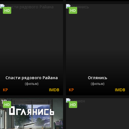
HD
HD
Спасти рядового Райана
Оглянись
(фильм)
(фильм)
HD
HD