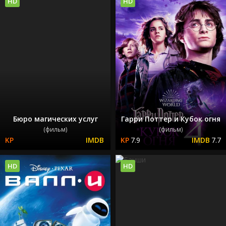
HD
HD
Бюро магических услуг
Гарри Поттер и Кубок огня
(фильм)
(фильм)
7.9
7.7
HD
HD