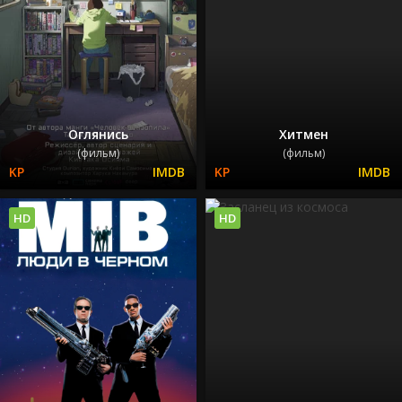
Оглянись
Хитмен
(фильм)
(фильм)
HD
HD