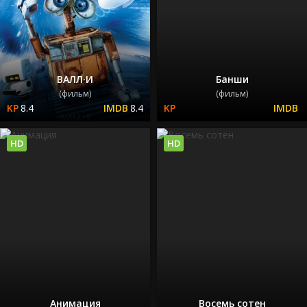
ВАЛЛ·И
Банши
(фильм)
(фильм)
8.4
8.4
HD
HD
Анимация
Восемь сотен