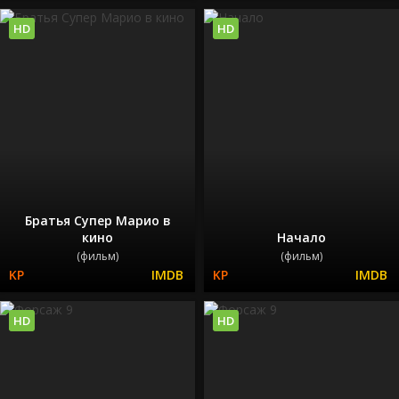
HD
HD
Братья Супер Марио в
кино
Начало
(фильм)
(фильм)
HD
HD