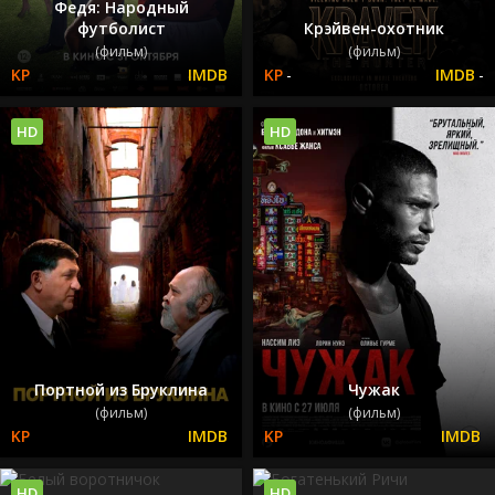
Федя: Народный
футболист
Крэйвен-охотник
(фильм)
(фильм)
-
-
HD
HD
Портной из Бруклина
Чужак
(фильм)
(фильм)
HD
HD