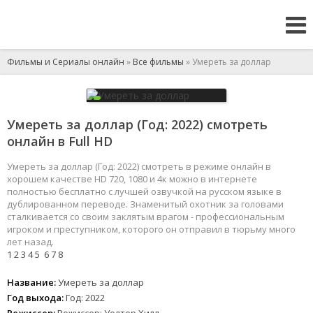
Фильмы и Сериалы онлайн
»
Все фильмы
» Умереть за доллар
Умереть за доллар (Год: 2022) смотреть
онлайн в Full HD
Умереть за доллар (Год: 2022) смотреть в режиме онлайн в
хорошем качестве HD 720, 1080 и 4к можно в интернете
полностью бесплатно с лучшей озвучкой на русском языке в
дублированном переводе. Знаменитый охотник за головами
сталкивается со своим заклятым врагом - профессиональным
игроком и преступником, которого он отправил в тюрьму много
лет назад.
1
2
3
4
5
6
7
8
Название:
Умереть за доллар
Год выхода:
Год: 2022