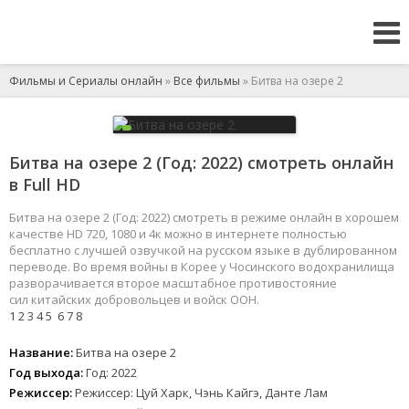
Фильмы и Сериалы онлайн
»
Все фильмы
» Битва на озере 2
Битва на озере 2 (Год: 2022) смотреть онлайн
в Full HD
Битва на озере 2 (Год: 2022) смотреть в режиме онлайн в хорошем
качестве HD 720, 1080 и 4к можно в интернете полностью
бесплатно с лучшей озвучкой на русском языке в дублированном
переводе. Во время войны в Корее у Чосинского водохранилища
разворачивается второе масштабное противостояние
сил китайских добровольцев и войск ООН.
1
2
3
4
5
6
7
8
Название:
Битва на озере 2
Год выхода:
Год: 2022
Режиссер:
Режиссер: Цуй Харк, Чэнь Кайгэ, Данте Лам