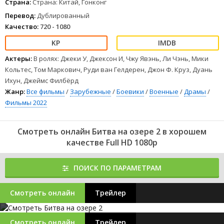
Страна:
Страна: Китай, Гонконг
Перевод:
Дублированный
Качество:
720 - 1080
Актеры:
В ролях: Джеки У, Джексон И, Чжу Явэнь, Ли Чэнь, Мики
Кольтес, Том Маркович, Руди ван Гелдерен, Джон Ф. Круз, Дуань
Ихун, Джеймс Филбёрд
Жанр:
Все фильмы
/
Зарубежные
/
Боевики
/
Военные
/
Драмы
/
Фильмы 2022
Смотреть онлайн Битва на озере 2 в хорошем
качестве Full HD 1080p
ПОИСК ПО ПАРАМЕТРАМ
Смотреть онлайн
Трейлер
Смотреть онлайн
Трейлер