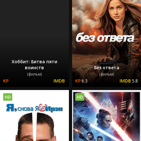
Хоббит: Битва пяти
воинств
Без ответа
(фильм)
(фильм)
6.3
5.8
HD
HD