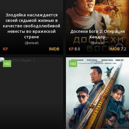
Злодейка наслаждается
своей седьмой жизнью в
качестве свободолюбивой
невесты во вражеской
Доспехи Бога 2: Операция
стране
Кондор
(фильм)
(фильм)
8.0
7.2
HD
HD