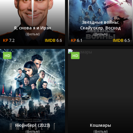
Звёздные войны:
Я, снова я и Ирэн
Скайуокер. Восход
(фильм)
(фильм)
7.2
6.6
6.1
6.5
HD
HD
Нюрнберг (2023)
Кошмары
(фильм)
(фильм)