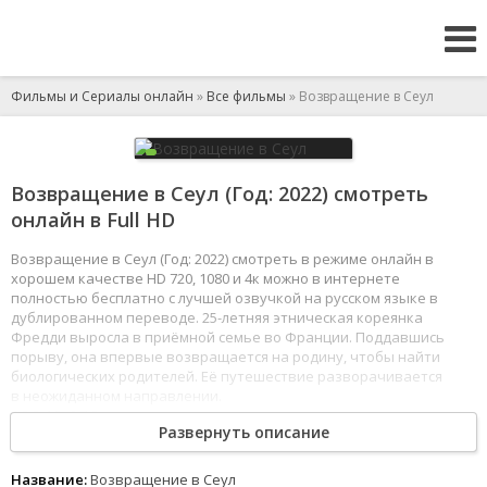
Фильмы и Сериалы онлайн
»
Все фильмы
» Возвращение в Сеул
Возвращение в Сеул (Год: 2022) смотреть
онлайн в Full HD
Возвращение в Сеул (Год: 2022) смотреть в режиме онлайн в
хорошем качестве HD 720, 1080 и 4к можно в интернете
полностью бесплатно с лучшей озвучкой на русском языке в
дублированном переводе. 25-летняя этническая кореянка
Фредди выросла в приёмной семье во Франции. Поддавшись
порыву, она впервые возвращается на родину, чтобы найти
биологических родителей. Её путешествие разворачивается
в неожиданном направлении.
1
2
3
4
5
6
7
8
Развернуть описание
Название:
Возвращение в Сеул