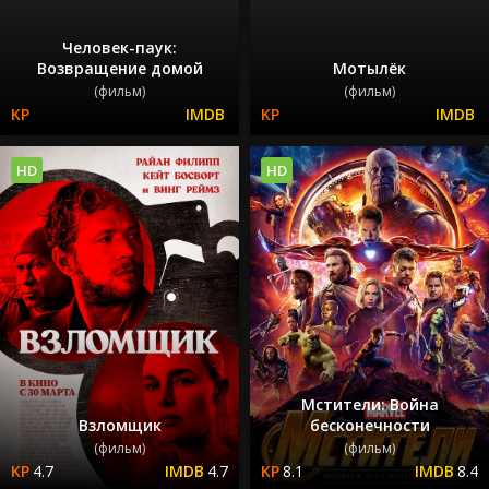
Человек-паук:
Возвращение домой
Мотылёк
(фильм)
(фильм)
HD
HD
Мстители: Война
Взломщик
бесконечности
(фильм)
(фильм)
4.7
4.7
8.1
8.4