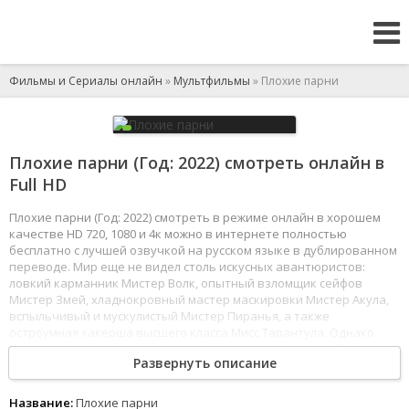
Фильмы и Сериалы онлайн
»
Мультфильмы
» Плохие парни
Плохие парни (Год: 2022) смотреть онлайн в
Full HD
Плохие парни (Год: 2022) смотреть в режиме онлайн в хорошем
качестве HD 720, 1080 и 4к можно в интернете полностью
бесплатно с лучшей озвучкой на русском языке в дублированном
переводе. Мир еще не видел столь искусных авантюристов:
ловкий карманник Мистер Волк, опытный взломщик сейфов
Мистер Змей, хладнокровный мастер маскировки Мистер Акула,
вспыльчивый и мускулистый Мистер Пиранья, а также
остроумная хакерша высшего класса Мисс Тарантула. Однако
даже самые умные преступники иногда допускают ошибки.
Развернуть описание
Чтобы спастись от тюрьмы, главарь банды Мистер Волк
вынужден идти на крайние меры: «Плохие парни» должны
измениться в лучшую сторону. Или сделать вид? Но когда новый
Название:
Плохие парни