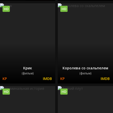
HD
HD
Крик
Королева со скальпелем
(фильм)
(фильм)
HD
HD