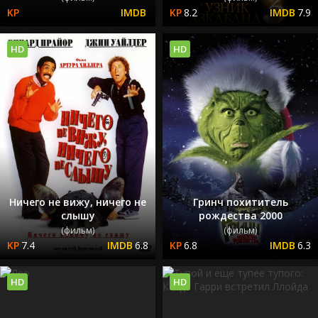
8.2
7.9
HD
HD
Ничего не вижу, ничего не
Гринч похититель
слышу
рождества 2000
(фильм)
(фильм)
7.4
6.8
6.8
6.3
HD
HD