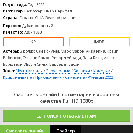
злодей угрожает городу, сможет ли Мистер Волк убедить
Год выхода:
Год: 2022
остальных действительно стать… хорошими ребятами?
Режиссер:
Режиссер: Пьер Перифел
1
2
3
4
5
6
7
8
Страна:
Страна: США, Великобритания
Перевод:
Дублированный
Качество:
720 - 1080
Актеры:
В ролях: Сэм Рокуэлл, Марк Мэрон, Аквафина, Крэйг
Робинсон, Энтони Рамос, Ричард Айоади, Зази Битц, Алекс
Борштейн, Лилли Сингх, Барбара Гудсон
Жанр:
Мультфильмы
/
Зарубежные
/
Боевики
/
Комедии
/
Криминальные
/
Приключения
/
Семейные
/
Фильмы 2022
Смотреть онлайн Плохие парни в хорошем
качестве Full HD 1080p
ПОИСК ПО ПАРАМЕТРАМ
Смотреть онлайн
Трейлер