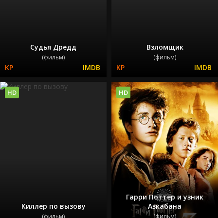
Судья Дредд
Взломщик
(фильм)
(фильм)
HD
HD
Гарри Поттер и узник
Киллер по вызову
Азкабана
(фильм)
(фильм)