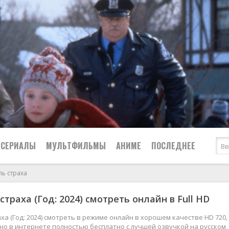
СЕРИАЛЫ
МУЛЬТФИЛЬМЫ
АНИМЕ
ПОСЛЕДНЕЕ
ь страха
Все
Криминал
траха (Год: 2024) смотреть онлайн в Full HD
Боевики
Мелодрамы
Военные
2024
Приключения
ха (Год: 2024) смотреть в режиме онлайн в хорошем качестве HD 720,
жно в интернете полностью бесплатно с лучшей озвучкой на русском