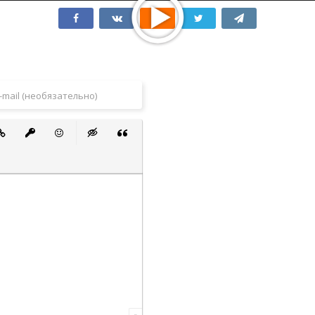
 список
ванный список
тавить ссылку
Вставить защищенную ссылку
Вставить смайлик
Вставка скрытого текста
Вставка цитаты