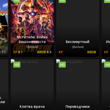
Мстители: Война
бесконечности
Бессмертный
Ис
(фильм)
(фильм)
7.1
8.1
8.4
HD
HD
HD
,
или
Клятва врача
Переводчики