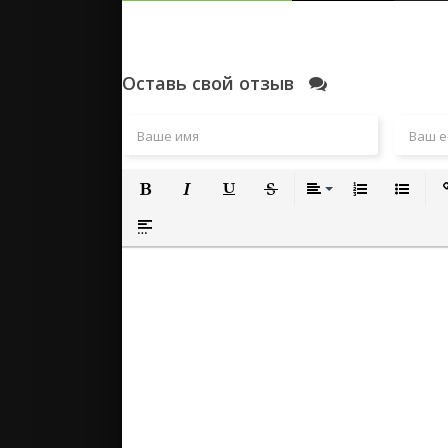
Оставь свой отзыв
Полужирный
Курсив
Подчеркнутый
Зачеркнутый
Выравнивание
Нумерованный
Маркиро
Вс
Вставка спойлера