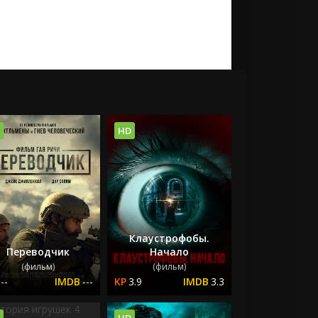
HD
Клаустрофобы.
Переводчик
Начало
(фильм)
(фильм)
---
---
3.9
3.3
HD