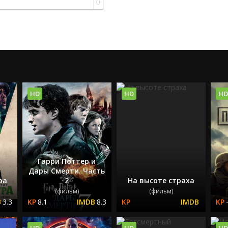
0
HD
HD
HD
Гарри Поттер и
Дары Смерти. Часть
ра
2
На высоте страха
(фильм)
(фильм)
3.3
8.1
8.3
HD
HD
HD