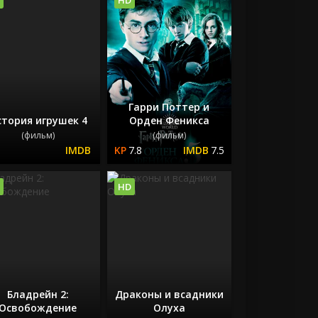
Гарри Поттер и
тория игрушек 4
Орден Феникса
(фильм)
(фильм)
7.8
7.5
HD
Бладрейн 2:
Драконы и всадники
Освобождение
Олуха