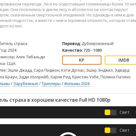
Детективы
2023
Семейные
ированном переводе. Ли и ее осиротевшие племянницы более 10 ле
Детские
2022
Спорт
яции. Они поселились в диком лесу и абсолютно не контактируют
иром, охваченным смертельной эпидемией. Но однажды к ним в дом
Драмы
2021
Триллеры
еный подросток, а вместе с ним и огромная опасность, которая став
Комедии
Ужасы
дого из них.
Русские
Фантастика
СССР
Фэнтези
битель страха
Перевод:
Дублированный
ые
Зарубежные
Год: 2024
Качество:
720 - 1080
Фильмы из соцетей
ежиссер: Алек Тибальди
на: США
лях: Эшли Джадд, Сара Пиджон, Кэти Дуглас, Эшер Энджел, Эдвард
ла Браун, Эдди Уоллрейб, Харли Рид, Кристин Уэбе, Полина Патино
ильмы
/
Зарубежные
/
Триллеры
/
Фильмы 2024
ь страха в хорошем качестве Full HD 1080p
Свет
Свет