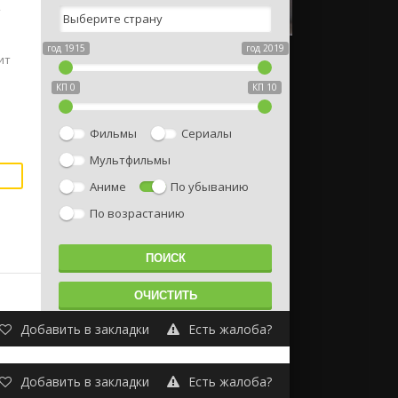
т
год 1915
год 2019
ит
КП 0
КП 10
Фильмы
Сериалы
Мультфильмы
Аниме
По убыванию
По возрастанию
Добавить в закладки
Есть жалоба?
Добавить в закладки
Есть жалоба?