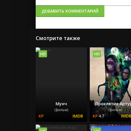
ДОБАВИТЬ КОММЕНТАРИЙ
Смотрите также
HD
HD
Мунч
Проклятие Арту
(фильм)
(фильм)
4.7
HD
HD