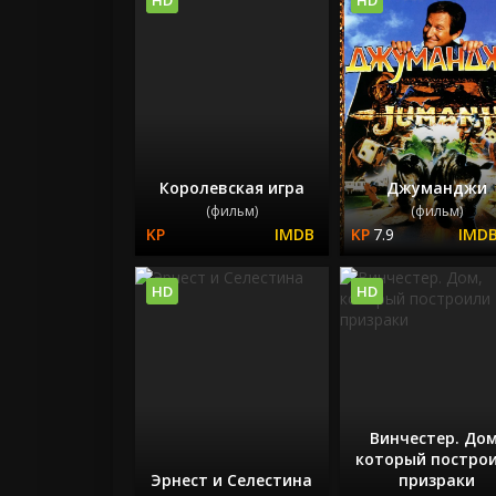
Королевская игра
Джуманджи
(фильм)
(фильм)
7.9
HD
HD
Винчестер. Дом
который постро
Эрнест и Селестина
призраки