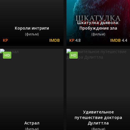
Шкатулка дьявола:
Короли интриги
Пробуждение зла
(фильм)
(фильм)
4.8
4.4
HD
HD
Удивительное
путешествие доктора
Астрал
Дулиттла
(фильм)
(фильм)