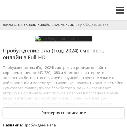
Фильмы и Сериалы онлайн
»
Все фильмы
» Пробуждение зла
Пробуждение зла (Год: 2024) смотреть
онлайн в Full HD
Пробуждение зла (Год: 2024) смотреть в режиме онлайн в
хорошем качестве HD 720, 1080 и 4к можно в интернете
полностью бесплатно с лучшей озвучкой на русском языке в
дублированном переводе. Отчаявшись получить роль в ремейке
культового голливудского блокбастера, Лейк выслеживает
актрису из оригинального фильма, которая в последнее время
ведет затворнический образ жизни. Проникнув в её дом,
она обнаруживает странные и пугающие вещи. Постепенно
встреча двух актрис превращается в настоящий кошмар наяву.
Развернуть описание
1
2
3
4
5
6
7
8
Название:
Пробуждение зла