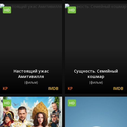
HD
HD
Настоящий ужас
Сущность. Семейный
Амитивилля
кошмар
(фильм)
(фильм)
HD
HD