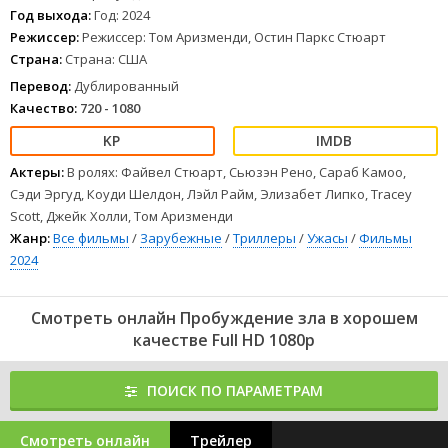
Год выхода:
Год: 2024
Режиссер:
Режиссер: Том Аризменди, Остин Паркс Стюарт
Страна:
Страна: США
Перевод:
Дублированный
Качество:
720 - 1080
Актеры:
В ролях: Файвел Стюарт, Сьюзэн Рено, Сараб Камоо,
Сэди Эргуд, Коуди Шелдон, Лэйл Райм, Элизабет Липко, Tracey
Scott, Джейк Холли, Том Аризменди
Жанр:
Все фильмы
/
Зарубежные
/
Триллеры
/
Ужасы
/
Фильмы
2024
Смотреть онлайн Пробуждение зла в хорошем
качестве Full HD 1080p
ПОИСК ПО ПАРАМЕТРАМ
Смотреть онлайн
Трейлер