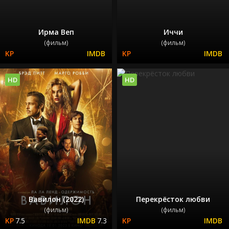
Ирма Веп
Иччи
(фильм)
(фильм)
HD
HD
Вавилон (2022)
Перекрёсток любви
(фильм)
(фильм)
7.5
7.3