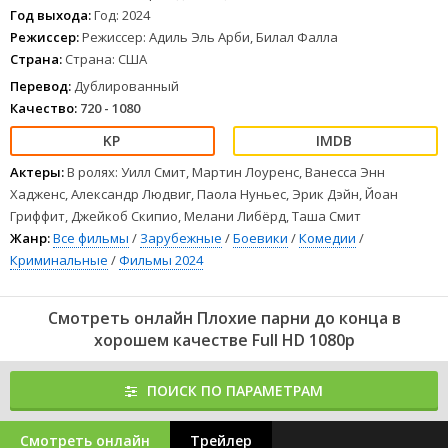
1
2
3
4
5
6
7
8
Год выхода:
Год: 2024
Режиссер:
Режиссер: Адиль Эль Арби, Билал Фалла
Страна:
Страна: США
Перевод:
Дублированный
Качество:
720 - 1080
Актеры:
В ролях: Уилл Смит, Мартин Лоуренс, Ванесса Энн
Хадженс, Александр Людвиг, Паола Нуньес, Эрик Дэйн, Йоан
Гриффит, Джейкоб Скипио, Мелани Либёрд, Таша Смит
Жанр:
Все фильмы
/
Зарубежные
/
Боевики
/
Комедии
/
Криминальные
/
Фильмы 2024
Смотреть онлайн Плохие парни до конца в
хорошем качестве Full HD 1080p
ПОИСК ПО ПАРАМЕТРАМ
Смотреть онлайн
Трейлер