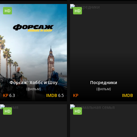
HD
HD
Форсаж: Хоббс и Шоу
Посредники
(фильм)
(фильм)
6.3
6.5
HD
HD