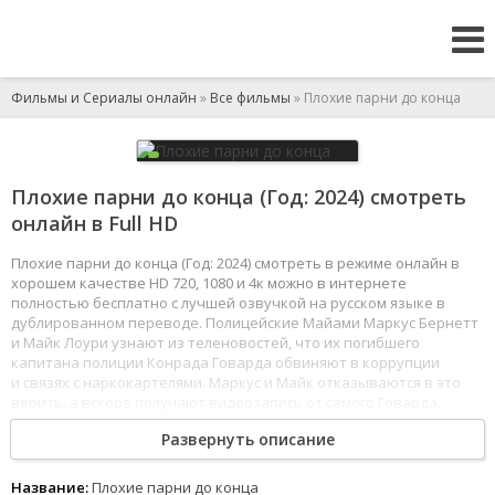
Фильмы и Сериалы онлайн
»
Все фильмы
» Плохие парни до конца
Плохие парни до конца (Год: 2024) смотреть
онлайн в Full HD
Плохие парни до конца (Год: 2024) смотреть в режиме онлайн в
хорошем качестве HD 720, 1080 и 4к можно в интернете
полностью бесплатно с лучшей озвучкой на русском языке в
дублированном переводе. Полицейские Майами Маркус Бернетт
и Майк Лоури узнают из теленовостей, что их погибшего
капитана полиции Конрада Говарда обвиняют в коррупции
и связях с наркокартелями. Маркус и Майк отказываются в это
верить, а вскоре получают видеозапись от самого Говарда,
снятую им перед смертью, в которой он просит найти своих
Развернуть описание
убийц и восстановить его честное имя. Сделать это не
так просто, теперь охота объявлена на самих Бернетта и Лоури.
Парни вынуждены пуститься в бега.
Название:
Плохие парни до конца