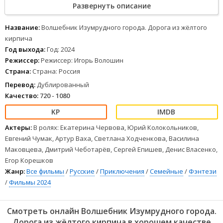
Развернуть описание
город на поиски Волшебника, который исполнит их заветные
желания.
1
2
3
4
5
6
7
8
Название:
Волшебник Изумрудного города. Дорога из жёлтого
кирпича
Год выхода:
Год: 2024
Режиссер:
Режиссер: Игорь Волошин
Страна:
Страна: Россия
Перевод:
Дублированный
Качество:
720 - 1080
Актеры:
В ролях: Екатерина Червова, Юрий Колокольников,
Евгений Чумак, Артур Ваха, Светлана Ходченкова, Василина
Маковцева, Дмитрий Чеботарёв, Сергей Епишев, Денис Власенко,
Егор Корешков
Жанр:
Все фильмы
/
Русские
/
Приключения
/
Семейные
/
Фэнтези
/
Фильмы 2024
Смотреть онлайн Волшебник Изумрудного города.
Дорога из жёлтого кирпича в хорошем качестве