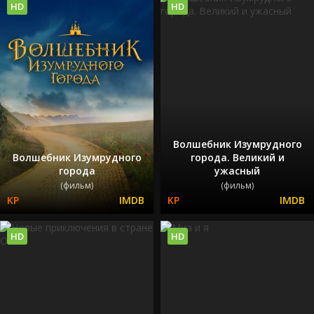
HD
HD
Волшебник Изумрудного
Волшебник Изумрудного
города. Великий и
города
ужасный
(фильм)
(фильм)
HD
HD