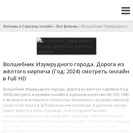
Фильмы и Сериалы онлайн
»
Все фильмы
» Волшебник Изумрудного города. Дорога из жёлтого кирпича
Волшебник Изумрудного города. Дорога из
жёлтого кирпича (Год: 2024) смотреть онлайн
в Full HD
Волшебник Изумрудного города. Дорога из жёлтого кирпича (Год:
2024) смотреть в режиме онлайн в хорошем качестве HD 720, 1080
и 4к можно в интернете полностью бесплатно с лучшей озвучкой
на русском языке в дублированном переводе. В далёком городе
живёт девочка Элли. Однажды злая колдунья Гингема
наколдовала ураган, который унёс Элли и ее собачку Тотошку
в страну Жевунов. Чтобы вернуться домой, Элли вместе с новыми
друзьями - Страшилой, Железным Дровосеком и Трусливым
Львом - отправится по желтой кирпичной дороге в Изумрудный