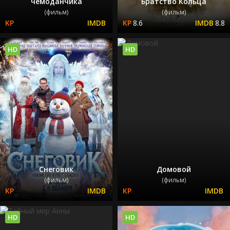
чемоданчика
Братство Кольца
(фильм)
(фильм)
8.6
8.8
HD
HD
Снеговик
Домовой
(фильм)
(фильм)
HD
HD