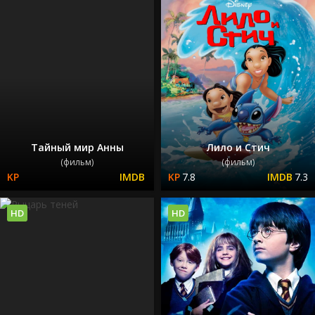
Тайный мир Анны
Лило и Стич
(фильм)
(фильм)
7.8
7.3
HD
HD