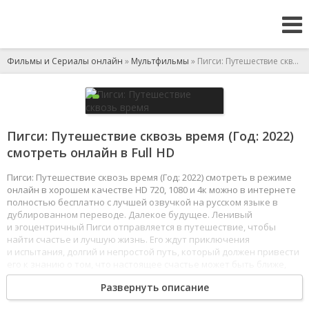
Фильмы и Сериалы онлайн
»
Мультфильмы
» Пигси: Путешествие сквозь время
Пигси: Путешествие сквозь время (Год: 2022)
смотреть онлайн в Full HD
Пигси: Путешествие сквозь время (Год: 2022) смотреть в режиме
онлайн в хорошем качестве HD 720, 1080 и 4к можно в интернете
полностью бесплатно с лучшей озвучкой на русском языке в
дублированном переводе. Далекое будущее. Ленивый
и эгоцентричный Пигси отправляется в путешествие, чтобы
найти счастье и лучшую жизнь. Его ждут приключения
и испытания, долгий и непростой путь, который должен привести
его к знанию о том, что настоящее счастье может быть ближе,
чем ему кажется.
Развернуть описание
1
2
3
4
5
6
7
8