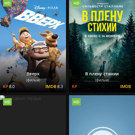
HD
HD
Вверх
В плену стихии
(фильм)
(фильм)
8.0
8.3
HD
HD