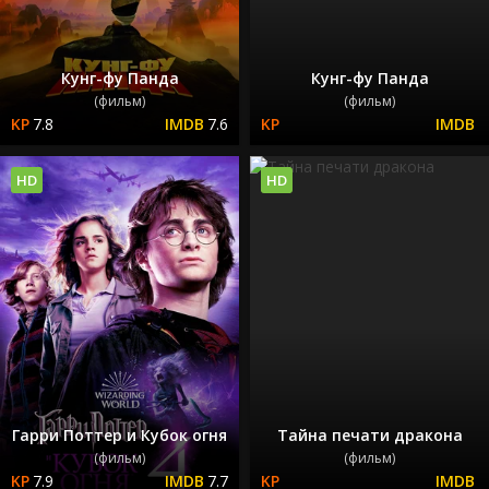
Кунг-фу Панда
Кунг-фу Панда
(фильм)
(фильм)
7.8
7.6
HD
HD
Гарри Поттер и Кубок огня
Тайна печати дракона
(фильм)
(фильм)
7.9
7.7