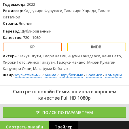
Год выхода:
2022
Режиссер:
Кадзухиро Фурухаси, Такахиро Харада, Такаси
Катагири
Страна:
Япония
Перевод:
Дублированный
Качество:
720 - 1080
Актеры:
Такуя Эгути, Саори Хаями, Ацуми Танэдзаки, Хана Сато,
Хироки Гото, Эмико Такэути, Таисукэ Накано, Мирэи Кумагаи,
Кацунори Окаи, Масафуми Кобатакэ
Жанр:
Мультфильмы
/
Аниме
/
Зарубежные
/
Боевики
/
Комедии
Смотреть онлайн Семья шпиона в хорошем
качестве Full HD 1080p
ПОИСК ПО ПАРАМЕТРАМ
Смотреть онлайн
Трейлер