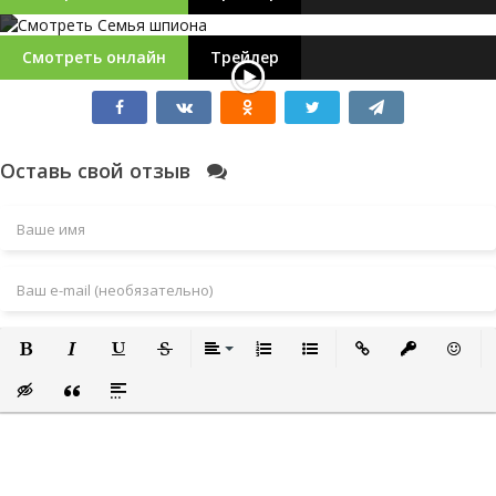
Смотреть онлайн
Трейлер
Оставь свой отзыв
Полужирный
Курсив
Подчеркнутый
Зачеркнутый
Выравнивание
Нумерованный список
Маркированный список
Вставить ссылку
Вставить за
Встави
Вставка скрытого текста
Вставка цитаты
Вставка спойлера