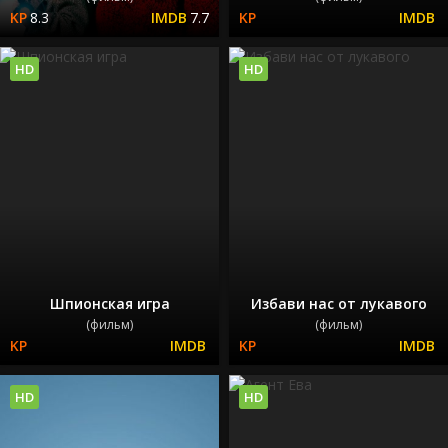
8.3
7.7
HD
HD
Шпионская игра
Избави нас от лукавого
(фильм)
(фильм)
HD
HD