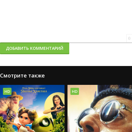
0
ДОБАВИТЬ КОММЕНТАРИЙ
Смотрите также
HD
HD