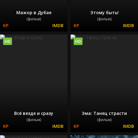
Мажор в Дубае
Этому быть!
(фильм)
(фильм)
HD
HD
Всё везде и сразу
Эма: Танец страсти
(фильм)
(фильм)