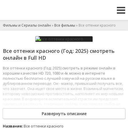
Фильмы и Сериалы онлайн
»
Все фильмы
» Все оттенки красного
Все оттенки красного (Год: 2025) смотреть
онлайн в Full HD
Все оттенки красного (Год: 2025) смотреть в режиме онлайн в
хорошем качестве HD 720, 1080 и 4к можно в интернете
полностью бесплатно с лучшей озвучкой на русском языке в
дублированном переводе. Он - мажор, привыкший получать все,
что захочет. Она ищет свое место в жизни. Взаимный магнетизм,
которому невозможно противостоять, наполняет их мир новыми
красками. В водовороте ослепительной страсти им предстоит
научиться различать токсичную любовь и настоящее глубокое
чувство.
Развернуть описание
1
2
3
4
5
6
7
8
Название:
Все оттенки красного