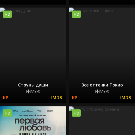
HD
HD
Струны души
Все оттенки Токио
(фильм)
(фильм)
HD
HD