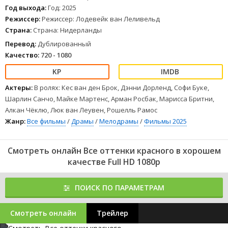
Год выхода:
Год: 2025
Режиссер:
Режиссер: Лодевейк ван Леливельд
Страна:
Страна: Нидерланды
Перевод:
Дублированный
Качество:
720 - 1080
Актеры:
В ролях: Кес ван ден Брок, Дэнни Дорленд, Софи Буке,
Шарлин Санчо, Майке Мартенс, Арман Росбак, Марисса Бритни,
Алкан Чёклю, Люк ван Леувен, Рошелль Рамос
Жанр:
Все фильмы
/
Драмы
/
Мелодрамы
/
Фильмы 2025
Смотреть онлайн Все оттенки красного в хорошем
качестве Full HD 1080p
ПОИСК ПО ПАРАМЕТРАМ
Смотреть онлайн
Трейлер