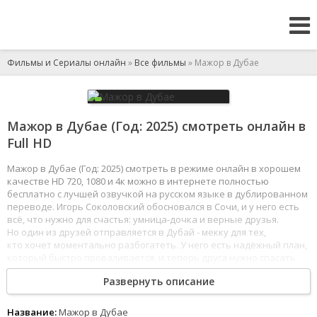
Фильмы и Сериалы онлайн
»
Все фильмы
» Мажор в Дубае
Мажор в Дубае (Год: 2025) смотреть онлайн в
Full HD
Мажор в Дубае (Год: 2025) смотреть в режиме онлайн в хорошем
качестве HD 720, 1080 и 4к можно в интернете полностью
бесплатно с лучшей озвучкой на русском языке в дублированном
переводе. Игорь Соколовский обосновался в Сочи, и у него есть
всё, что нужно для счастья: умница-дочка и верные друзья.
Но один из друзей отправляется в Дубай - мекку для тех,
кто хочет моментально разбогатеть. У него есть надёжный план,
который быстро проваливается, и теперь друга нужно спасать.
Так Мажор и его друзья оказываются посреди аферы
Развернуть описание
международных мошенников.
1
2
3
4
5
6
7
8
Название:
Мажор в Дубае