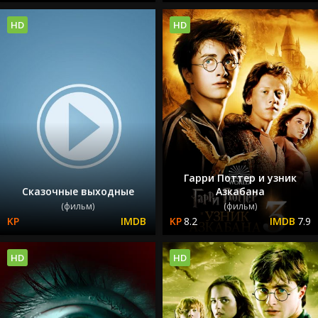
HD
HD
Гарри Поттер и узник
Сказочные выходные
Азкабана
(фильм)
(фильм)
8.2
7.9
HD
HD