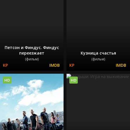
Петсон и Финдус. Финдус
переезжает
Кузница счастья
(фильм)
(фильм)
HD
HD