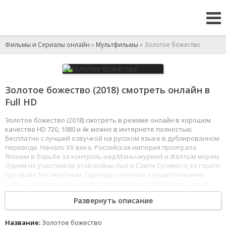
Фильмы и Сериалы онлайн
»
Мультфильмы
» Золотое божество
Золотое божество (2018) смотреть онлайн в
Full HD
Золотое божество (2018) смотреть в режиме онлайн в хорошем
качестве HD 720, 1080 и 4к можно в интернете полностью
бесплатно с лучшей озвучкой на русском языке в дублированном
переводе. Начало XX века. Российская империя проиграла
Японии в борьбе за контроль над Маньчжурией и Жёлтым морем.
Одним из участников этой войны был и Саити Сугимото, которого
прозвали бессмертным. Однажды он узнал о существовании
карты, указывающей на местоположение спрятанного золота
айнов. Саити отправляется на поиски богатств, но он далеко
Развернуть описание
не единственный, кто хочет быстро разбогатеть.
1
2
3
4
5
6
7
8
Название:
Золотое божество