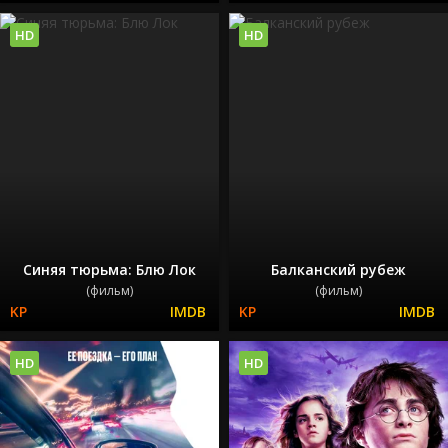
HD
HD
Синяя тюрьма: Блю Лок
Балканский рубеж
(фильм)
(фильм)
HD
HD