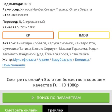
Год выхода:
2018
Режиссер:
Хитоси Нанба, Сигэру Фукасэ, Ютака Хирата
Страна:
Япония
Перевод:
Дублированный
Качество:
720 - 1080
Актеры:
Тикахиро Кобаяси, Харука Сираиси, Кэнтаро Ито,
Фумихико Татики, Кэнъю Хориути, Масаки Тэрасома, Эидзи
Такэмото, Кэндзиро Цуда, Ёсимаса Хосоя, Хотю Оцука
Жанр:
Мультфильмы
/
Аниме
/
Зарубежные
/
Боевики
/
Приключения
Смотреть онлайн Золотое божество в хорошем
качестве Full HD 1080p
ПОИСК ПО ПАРАМЕТРАМ
Смотреть онлайн
Трейлер