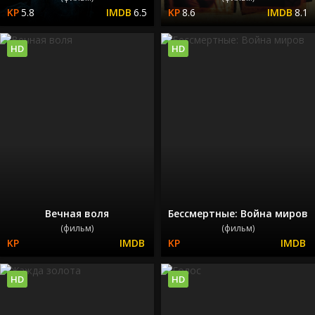
5.8
6.5
8.6
8.1
HD
HD
Вечная воля
Бессмертные: Война миров
(фильм)
(фильм)
HD
HD