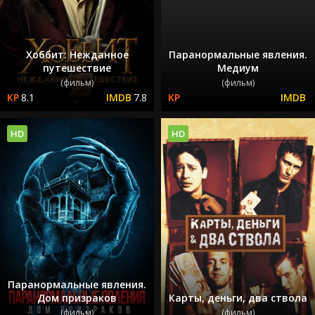
Хоббит: Нежданное
Паранормальные явления.
путешествие
Медиум
(фильм)
(фильм)
8.1
7.8
HD
HD
Паранормальные явления.
Дом призраков
Карты, деньги, два ствола
(фильм)
(фильм)