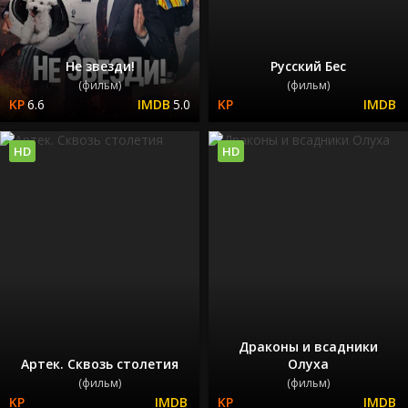
Не звезди!
Русский Бес
(фильм)
(фильм)
6.6
5.0
HD
HD
Драконы и всадники
Артек. Сквозь столетия
Олуха
(фильм)
(фильм)