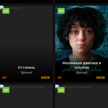
HD
HD
Маленькая девочка в
Оттепель
голубом
(фильм)
(фильм)
HD
HD