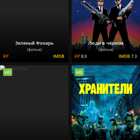
Зеленый Фонарь
Люди в чёрном
(фильм)
(фильм)
8.0
7.3
HD
HD