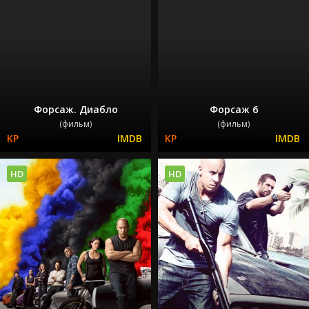
Форсаж. Диабло
Форсаж 6
(фильм)
(фильм)
HD
HD