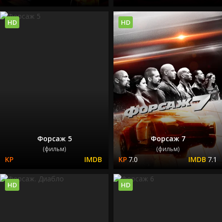
HD
HD
Форсаж 5
Форсаж 7
(фильм)
(фильм)
7.0
7.1
HD
HD