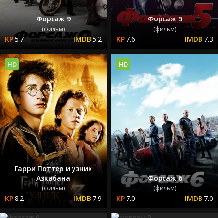
Форсаж 9
Форсаж 5
(фильм)
(фильм)
5.7
5.2
7.6
7.3
HD
HD
Гарри Поттер и узник
Азкабана
Форсаж 6
(фильм)
(фильм)
8.2
7.9
7.0
7.0