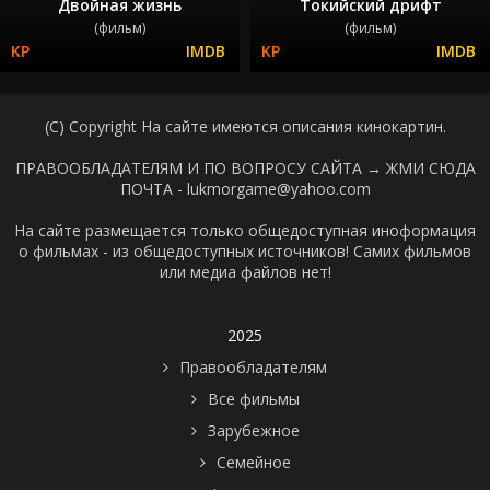
Двойная жизнь
Токийский дрифт
(фильм)
(фильм)
(C) Copyright На сайте имеются описания кинокартин.
ПРАВООБЛАДАТЕЛЯМ И ПО ВОПРОСУ САЙТА →
ЖМИ СЮДА
ПОЧТА - lukmorgame@yahoo.com
На сайте размещается только общедоступная иноформация
о фильмах - из общедоступных источников! Самих фильмов
или медиа файлов нет!
2025
Правообладателям
Все фильмы
Зарубежное
Семейное