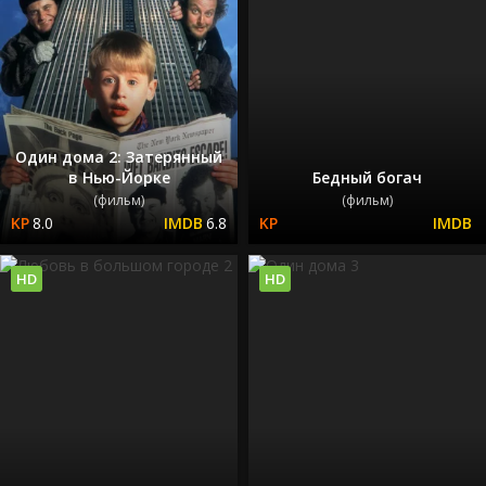
Один дома 2: Затерянный
в Нью-Йорке
Бедный богач
(фильм)
(фильм)
8.0
6.8
HD
HD