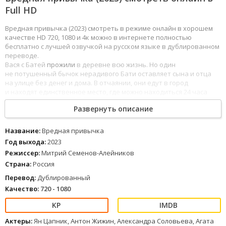
Full HD
Вредная привычка (2023) смотреть в режиме онлайн в хорошем
качестве HD 720, 1080 и 4к можно в интернете полностью
бесплатно с лучшей озвучкой на русском языке в дублированном
переводе.
Вася с Батей
прожили
в деревне всю жизнь. Но один
не потушенный бычок нерадивого Бати оставляет сына и отца
на улице без денег и дома. В отчаянии, они едут в город
и находят единственное место, где можно находиться 24 часа
в сутки — фитнес-клуб. Теперь сельской парочке предстоит стать
Развернуть описание
своими в мире смузи и пилатеса и показать местным
обитателям
,
что такое фитнес по-деревенски. И, конечно же, найти свою
любовь.
Название:
Вредная привычка
Год выхода:
2023
1
2
3
4
5
6
7
8
Режиссер:
Митрий Семенов-Алейников
Страна:
Россия
Перевод:
Дублированный
Качество:
720 - 1080
Актеры:
Ян Цапник, Антон Жижин, Александра Соловьева, Агата