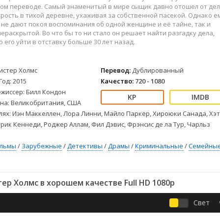
Детективы
2023
Семейные
ом переводе. Самый знаменитый в мире сыщик давно отошел от дел
Детские
2022
Спорт
рость в тихой деревне, ухаживая за собственной пасекой. Однако е
не дают покоя воспоминания об одной женщине и её тайне, так и
Драмы
2021
Триллеры
ераскрытой. Во что бы то ни стало он решает найти разгадку дела,
Комедии
Ужасы
 его уйти в отставку больше 30 лет назад.
Русские
Фантастика
СССР
Фэнтези
истер Холмс
Перевод:
Дублированный
ые
Зарубежные
Год: 2015
Качество:
720 - 1080
Фильмы из соцетей
ежиссер: Билл Кондон
на: Великобритания, США
лях: Иэн Маккеллен, Лора Линни, Майло Паркер, Хироюки Санада, Хэ
рик Кеннеди, Роджер Аллам, Фил Дэвис, Фрэнсис де ла Тур, Чарльз
ильмы
/
Зарубежные
/
Детективы
/
Драмы
/
Криминальные
/
Семейны
р Холмс в хорошем качестве Full HD 1080p
Свет