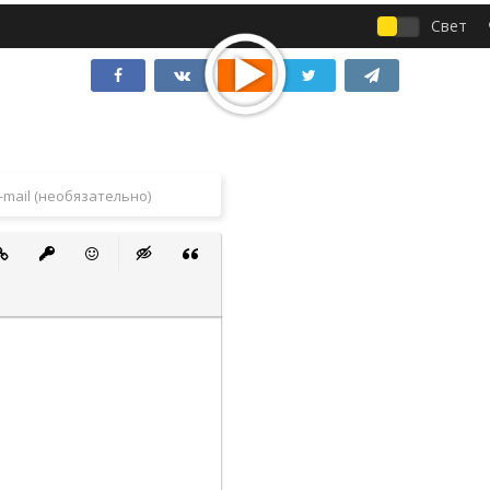
Свет
 список
ванный список
тавить ссылку
Вставить защищенную ссылку
Вставить смайлик
Вставка скрытого текста
Вставка цитаты