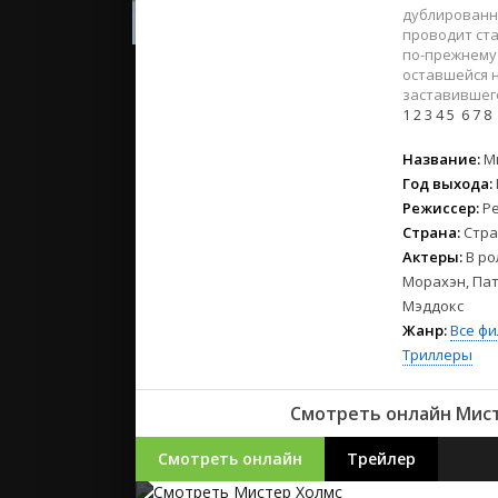
2023
дублированн
2022
проводит ста
по-прежнему 
2021
оставшейся н
заставившего
1
2
3
4
5
6
7
8
Русские
СССР
Название:
М
Зарубежн
Год выхода:
Режиссер:
Р
Страна:
Стра
Актеры:
В ро
Морахэн, Пат
Мэддокс
Жанр:
Все ф
Триллеры
Смотреть онлайн Мисте
Смотреть онлайн
Трейлер