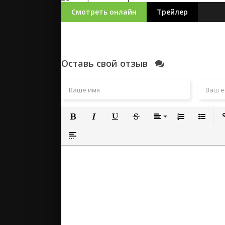
Смотреть онлайн
Трейлер
Оставь свой отзыв
Полужирный
Курсив
Подчеркнутый
Зачеркнутый
Выравнивание
Нумерованный
Маркиро
Вс
Вставка спойлера