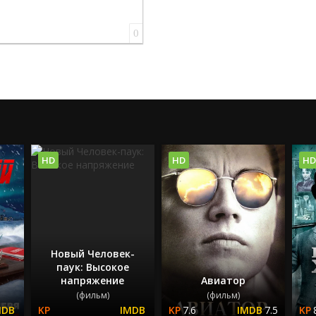
0
HD
HD
HD
Новый Человек-
паук: Высокое
напряжение
Авиатор
(фильм)
(фильм)
7.6
7.5