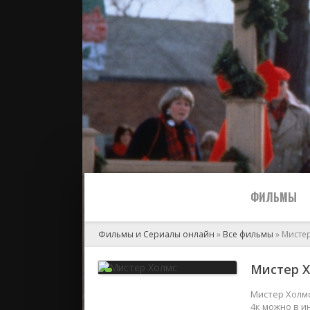
ФИЛЬМЫ
Фильмы и Сериалы онлайн
»
Все фильмы
» Мисте
Все
Мистер Х
2024
Мистер Холмс
4к можно в и