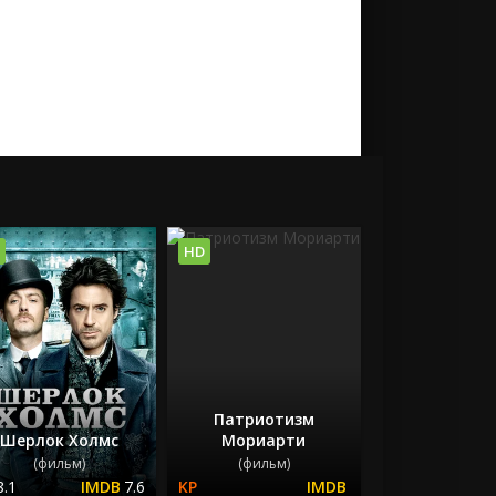
HD
Патриотизм
Шерлок Холмс
Мориарти
(фильм)
(фильм)
8.1
7.6