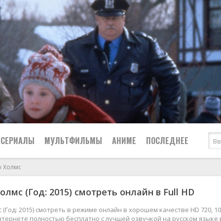
СЕРИАЛЫ
МУЛЬТФИЛЬМЫ
АНИМЕ
ПОСЛЕДНЕЕ
р Холмс
Все
Криминал
олмс (Год: 2015) смотреть онлайн в Full HD
Боевики
Мелодрамы
Военные
2024
Приключения
 (Год: 2015) смотреть в режиме онлайн в хорошем качестве HD 720, 10
нтернете полностью бесплатно с лучшей озвучкой на русском языке 