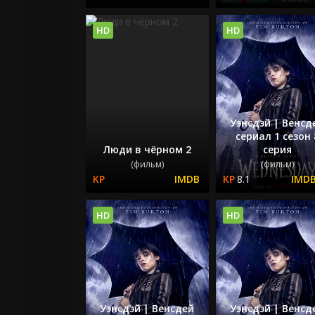
HD
HD
Уэнсдэй | Венсд
сериал 1 сезон 
Люди в чёрном 2
серия
(фильм)
(фильм)
8.1
HD
HD
Уэнсдэй | Венсдей
Уэнсдэй | Венсд