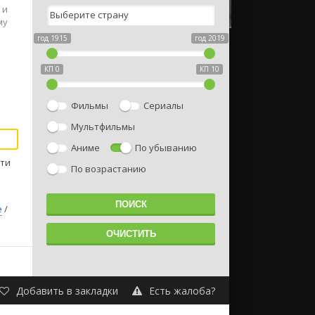
 и
му
год 1915
год 2019
КП 0
КП 10
Фильмы
Сериалы
Мультфильмы
Аниме
По убыванию
тти
По возрастанию
е
/
Добавить в закладки
Есть жалоба?