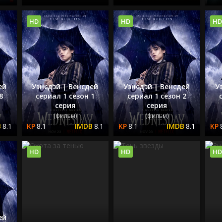
HD
HD
HD
ей
Уэнсдэй | Венсдей
Уэнсдэй | Венсдей
У
8
сериал 1 сезон 1
сериал 1 сезон 2
серия
серия
(фильм)
(фильм)
8.1
8.1
8.1
8.1
8.1
HD
HD
HD
ей