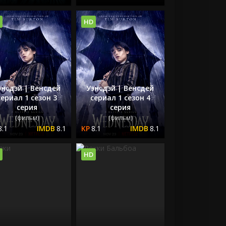
HD
энсдэй | Венсдей
Уэнсдэй | Венсдей
сериал 1 сезон 3
сериал 1 сезон 4
серия
серия
(фильм)
(фильм)
8.1
8.1
8.1
8.1
HD