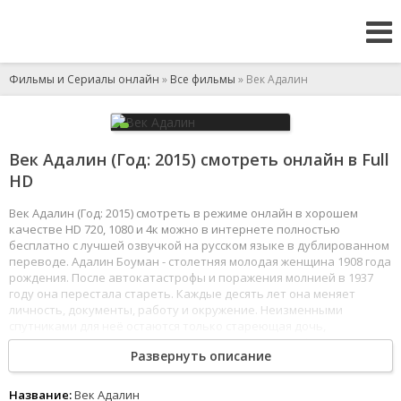
Фильмы и Сериалы онлайн
»
Все фильмы
» Век Адалин
Век Адалин (Год: 2015) смотреть онлайн в Full
HD
Век Адалин (Год: 2015) смотреть в режиме онлайн в хорошем
качестве HD 720, 1080 и 4к можно в интернете полностью
бесплатно с лучшей озвучкой на русском языке в дублированном
переводе. Адалин Боуман - столетняя молодая женщина 1908 года
рождения. После автокатастрофы и поражения молнией в 1937
году она перестала стареть. Каждые десять лет она меняет
личность, документы, работу и окружение. Неизменными
спутниками для неё остаются только стареющая дочь,
подруга - слепая пианистка, не знающая возраста Адалин,
Развернуть описание
и десятая по счёту собака одной и той же породы. Однажды
на праздновании Нового года Адалин встречает симпатичного
молодого человека по имени Эллис, ради которого ей хочется
Название:
Век Адалин