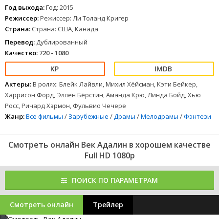
перестать убегать.
Год выхода:
Год: 2015
1
2
3
4
5
6
7
8
Режиссер:
Режиссер: Ли Толанд Кригер
Страна:
Страна: США, Канада
Перевод:
Дублированный
Качество:
720 - 1080
Актеры:
В ролях: Блейк Лайвли, Михил Хёйсман, Кэти Бейкер,
Харрисон Форд, Эллен Бёрстин, Аманда Крю, Линда Бойд, Хью
Росс, Ричард Хэрмон, Фульвио Чечере
Жанр:
Все фильмы
/
Зарубежные
/
Драмы
/
Мелодрамы
/
Фэнтези
Смотреть онлайн Век Адалин в хорошем качестве
Full HD 1080p
ПОИСК ПО ПАРАМЕТРАМ
Смотреть онлайн
Трейлер