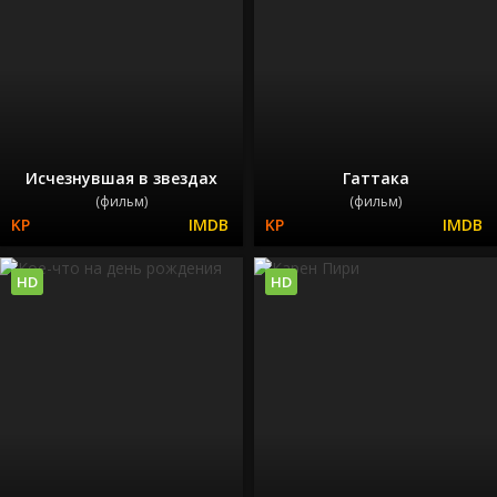
Исчезнувшая в звездах
Гаттака
(фильм)
(фильм)
HD
HD