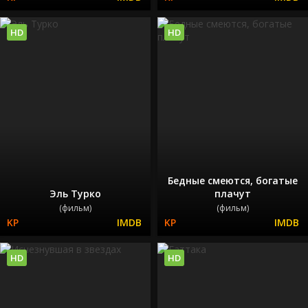
HD
HD
Бедные смеются, богатые
Эль Турко
плачут
(фильм)
(фильм)
HD
HD