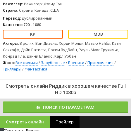
Режиссер:
Режиссер: Дэвид Туи
Страна:
Страна: Канада, США
Перевод:
Дублированный
Качество:
720 - 1080
Актеры:
В ролях: Вин Дизель, Хорди Молья, Мэтью Нэйбл, Кэти
Сакхофф, Дэйв Батиста, Боким Вудбайн, Рауль Макс Трухильо,
Конрад Пла, Дэнни Бланко, Карл Урбан
Жанр:
Все фильмы
/
Зарубежные
/
Боевики
/
Приключения
/
Триллеры
/
Фантастика
Смотреть онлайн Риддик в хорошем качестве Full
HD 1080p
ПОИСК ПО ПАРАМЕТРАМ
Смотреть онлайн
Трейлер