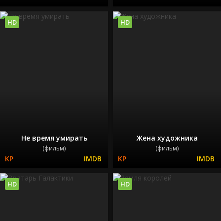
HD
HD
Не время умирать
Жена художника
(фильм)
(фильм)
HD
HD