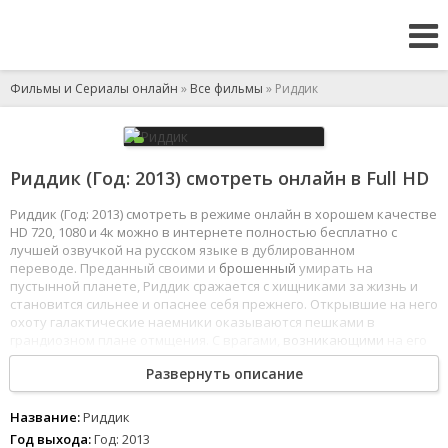
Фильмы и Сериалы онлайн
»
Все фильмы
» Риддик
Риддик (Год: 2013) смотреть онлайн в Full HD
Риддик (Год: 2013) смотреть в режиме онлайн в хорошем качестве
HD 720, 1080 и 4к можно в интернете полностью бесплатно с
лучшей озвучкой на русском языке в дублированном
переводе. Преданный своими и
брошенный
умирать на
пустынной планете, Риддик сражается с хищниками за жизнь и
становится сильнее и опаснее себя прежнего. Открывшие на него
охоту галактические наемники оказываются пешками в
грандиозном плане отмщения. С врагами,
возникающими
на его
пути тогда, когда это нужно самому Риддику, он начинает поход
Развернуть описание
во имя мести.
1
2
3
4
5
6
7
8
Название:
Риддик
Год выхода:
Год: 2013