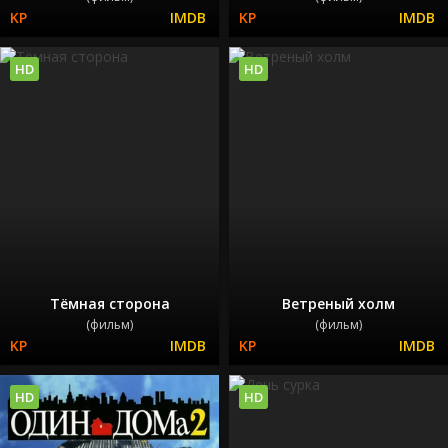
HD
HD
Тёмная сторона
Ветреный холм
(фильм)
(фильм)
HD
HD