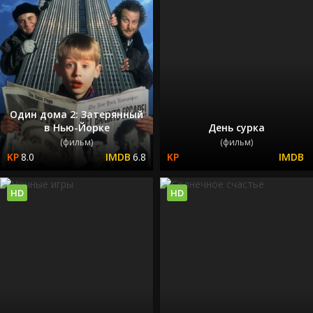
Один дома 2: Затерянный
в Нью-Йорке
День сурка
(фильм)
(фильм)
8.0
6.8
HD
HD