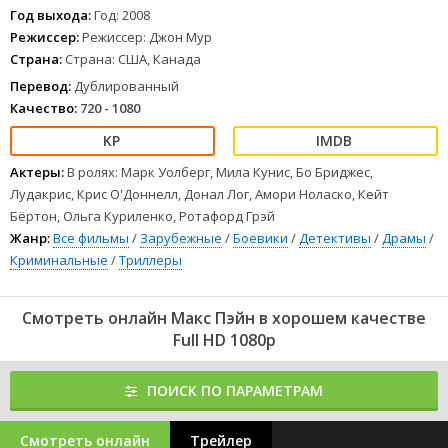
управление Нью-Йорка, уголовный мир и городские власти.
Год выхода:
Год: 2008
Теперь ему уже действительно нечего терять и нечего
Режиссер:
Режиссер: Джон Мур
опасаться. При такой отчаянной решимости только Макс Пэйн
Страна:
Страна: США, Канада
способен пролить свет на все тайны, связанные с уничтожением
его семьи, и главное, получить удовлетворение от мести,
Перевод:
Дублированный
которой он так жаждет.
Качество:
720 - 1080
1
2
3
4
5
6
7
8
Актеры:
В ролях: Марк Уолберг, Мила Кунис, Бо Бриджес,
Лудакрис, Крис О'Доннелл, Донал Лог, Амори Ноласко, Кейт
Бёртон, Ольга Куриленко, Ротафорд Грэй
Жанр:
Все фильмы
/
Зарубежные
/
Боевики
/
Детективы
/
Драмы
/
Криминальные
/
Триллеры
Смотреть онлайн Макс Пэйн в хорошем качестве
Full HD 1080p
ПОИСК ПО ПАРАМЕТРАМ
Смотреть онлайн
Трейлер