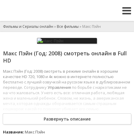
Фильмы и Сериалы онлайн
»
Все фильмы
» Макс Пэйн
Макс Пэйн (Год: 2008) смотреть онлайн в Full
HD
Макс Пэйн (Год: 2008) смотреть в режиме онлайн в хорошем
качестве HD 720, 1080 и 4к можно в интернете полностью
бесплатно с лучшей озвучкой на русском языке в дублированном
переводе. Сотруднику
Управления
по борьбе с наркотиками не
на что жаловаться. У него есть все: отличная работа, любящая
жена и маленький ребенок. Словом, не жизнь, а американская
мечта, которая однажды оборачивается самым страшным
кошмаром: какой-то психопат убивает его семью.
Развернуть описание
Отныне у Макса только одна цель - отомстить. Но месть
осложняется тем, что его несправедливо обвиняют в убийстве, и
все, кому не лень, начинают на него охоту -
Полицейское
Название:
Макс Пэйн