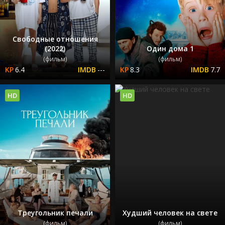
Свободные отношения
(2022)
Один дома 1
(фильм)
(фильм)
6.4
---
8.3
7.7
HD
HD
Треугольник печали
Худший человек на свете
(фильм)
(фильм)