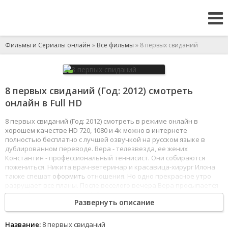
Фильмы и Сериалы онлайн
»
Все фильмы
» 8 первых свиданий
8 первых свиданий (Год: 2012) смотреть
онлайн в Full HD
8 первых свиданий (Год: 2012) смотреть в режиме онлайн в
хорошем качестве HD 720, 1080 и 4к можно в интернете
полностью бесплатно с лучшей озвучкой на русском языке в
дублированном переводе. Вера - телезвезда, ее жених
Константин - профессиональный теннисист. Они собираются
пожениться. Никита врач-ветеринар и красавица-хирург Илона
также спешат
оформить
отношения. Но одно прекрасное утро
разрушает все планы. После веселого вечера Вера просыпается
в одной постели с Никитой. Решив, что это последствия слишком
Развернуть описание
бурной вечеринки, молодые люди разъезжаются в разные
стороны. Но следующим днем все повторяется - Никита и Вера
снова вместе, хотя каждый хорошо помнит, как они засыпали
Название:
8 первых свиданий