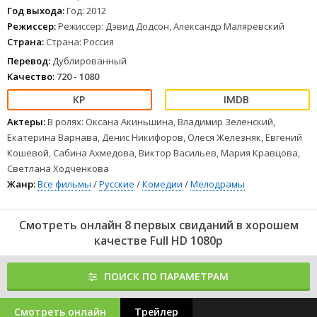
дома - каждый у себя… Так происходит всю последующую
Год выхода:
Год: 2012
неделю. Какие-то таинственные силы устраивают эти
Режиссер:
Режиссер: Дэвид Додсон, Александр Маляревский
неожиданные «свидания», кто-то хочет разрушить их браки, а
Страна:
Страна: Россия
может быть
просто
доказать, что они созданы друг для друга?
1
2
3
4
5
6
7
8
Перевод:
Дублированный
Качество:
720 - 1080
Актеры:
В ролях: Оксана Акиньшина, Владимир Зеленский,
Екатерина Варнава, Денис Никифоров, Олеся Железняк, Евгений
Кошевой, Сабина Ахмедова, Виктор Васильев, Мария Кравцова,
Светлана Ходченкова
Жанр:
Все фильмы
/
Русские
/
Комедии
/
Мелодрамы
Смотреть онлайн 8 первых свиданий в хорошем
качестве Full HD 1080p
ПОИСК ПО ПАРАМЕТРАМ
Смотреть онлайн
Трейлер