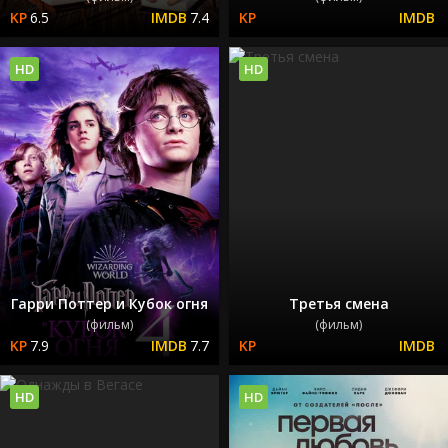
6.5
7.4
HD
HD
Гарри Поттер и Кубок огня
Третья смена
(фильм)
(фильм)
7.9
7.7
HD
HD