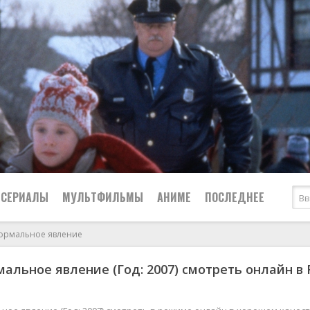
СЕРИАЛЫ
МУЛЬТФИЛЬМЫ
АНИМЕ
ПОСЛЕДНЕЕ
ормальное явление
Все
Криминал
альное явление (Год: 2007) смотреть онлайн в F
Боевики
Мелодрамы
Военные
2024
Приключения