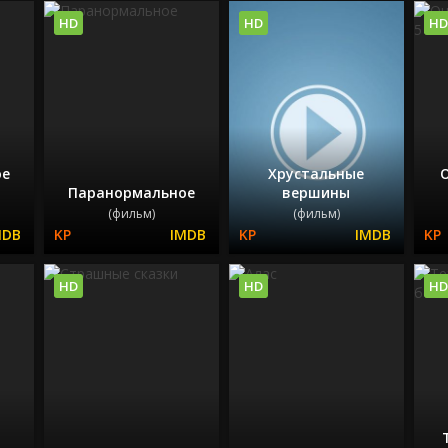
HD
HD
HD
ое
Хрустальные
Паранормальное
вершины
(фильм)
(фильм)
HD
HD
HD