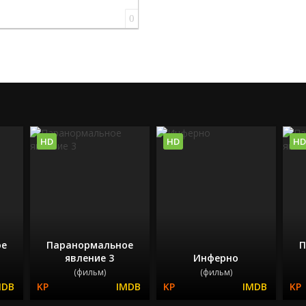
0
HD
HD
HD
ое
Паранормальное
П
явление 3
Инферно
(фильм)
(фильм)