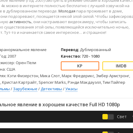
ое явление (Год: 2007) смотреть в режиме онлайн в хорошем качес
Детективы
2023
Семейные
 и 4к можно в интернете полностью бесплатно с лучшей озвучкой на
Детские
2022
Спорт
ке в дублированном переводе.
Молодая
пара проживает в доме,
Драмы
2021
Триллеры
 они подозревают, посещается некой злой силой. Чтобы зафиксиров
ьную
активность
, они настраивают видеокамеру, чтобы записать
Комедии
Ужасы
во существования этой силы, появляющейся исключительно ночью,
Русские
Фантастика
ят. Тут-то и начинается самое интересное… и страшное!
СССР
Фэнтези
ые
Зарубежные
аранормальное явление
Перевод:
Дублированный
Фильмы из соцетей
Год: 2007
Качество:
720 - 1080
ежиссер: Орен Пели
на: США
лях: Кэти Физерстон, Мика Слот, Марк Фредерикс, Эмбер Армстронг,
 Кристал Картрайт, Spencer Marks, Рэнди Макдауэлл, Тим Пайпер
ильмы
/
Зарубежные
/
Детективы
/
Ужасы
ьное явление в хорошем качестве Full HD 1080p
Свет