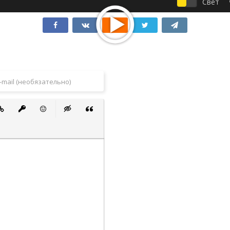
Свет
 список
ванный список
тавить ссылку
Вставить защищенную ссылку
Вставить смайлик
Вставка скрытого текста
Вставка цитаты