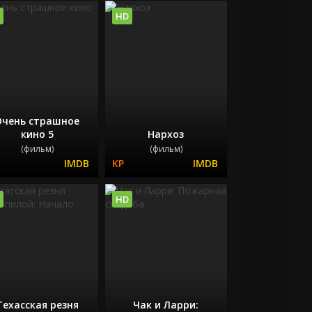
HD
Очень страшное
кино 5
Нархоз
(фильм)
(фильм)
HD
Техасская резня
Чак и Ларри: