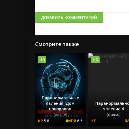
ДОБАВИТЬ КОММЕНТАРИЙ
Смотрите также
HD
HD
Паранормальные
явления. Дом
Паранормальн
призраков
явление 4
(фильм)
(фильм)
5.8
6.5