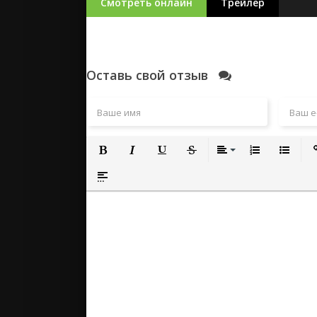
Смотреть онлайн
Трейлер
Оставь свой отзыв
Полужирный
Курсив
Подчеркнутый
Зачеркнутый
Выравнивание
Нумерованный
Маркиро
Вс
Вставка спойлера