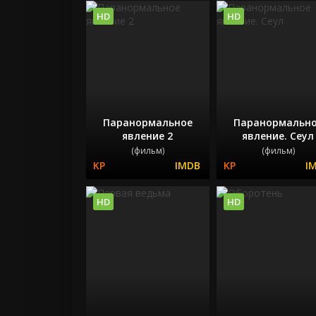
HD
HD
Паранормальное
Паранормальн
явление 2
явление. Сеул
(фильм)
(фильм)
HD
HD