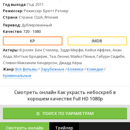
1
2
3
4
5
6
7
8
Год выхода:
Год: 2011
Режиссер:
Режиссер: Бретт Рэтнер
Страна:
Страна: США, Япония
Перевод:
Дублированный
Качество:
720 - 1080
Актеры:
В ролях: Бен Стиллер, Эдди Мерфи, Кейси Аффлек, Алан
Алда, Мэттью Бродерик, Теа Леони, Майкл Пенья, Габури Сидибе,
Стивен Маккинли Хендерсон, Джадд Хёрш
Жанр:
Все фильмы
/
Зарубежные
/
Боевики
/
Комедии
/
Криминальные
Смотреть онлайн Как украсть небоскреб в
хорошем качестве Full HD 1080p
ПОИСК ПО ПАРАМЕТРАМ
Смотреть онлайн
Трейлер