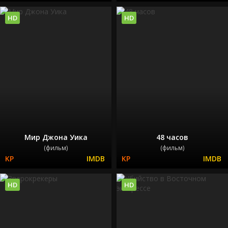
HD
HD
Мир Джона Уика
48 часов
(фильм)
(фильм)
HD
HD