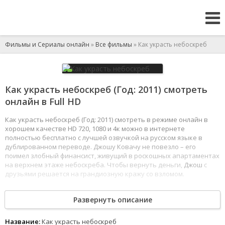
Фильмы и Сериалы онлайн
»
Все фильмы
» Как украсть небоскреб
Как украсть небоскреб (Год: 2011) смотреть
онлайн в Full HD
Как украсть небоскреб (Год: 2011) смотреть в режиме онлайн в
хорошем качестве HD 720, 1080 и 4к можно в интернете
полностью бесплатно с лучшей озвучкой на русском языке в
дублированном переводе. Джошу Ковачу не повезло – его
поимел злобный финансист, живущий в роскошных апартаментах
на верхнем этаже небоскреба. Чтобы вернуть деньги,
Джош
с
друзьями решается на грандиозную кражу со взломом.
Но одним им это не под силу, и они обращаются к матерому
Развернуть описание
преступнику. Дело за малым – шесть новоявленных друзей
Джоушена
должны пробраться в пентхаус и отыскать 20
миллионов долларов.
Название:
Как украсть небоскреб