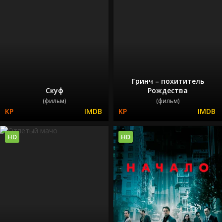
Гринч – похититель
Скуф
Рождества
(фильм)
(фильм)
HD
HD