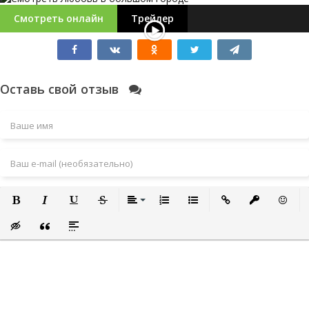
Смотреть онлайн
Трейлер
Оставь свой отзыв
Полужирный
Курсив
Подчеркнутый
Зачеркнутый
Выравнивание
Нумерованный список
Маркированный список
Вставить ссылку
Вставить за
Встави
Вставка скрытого текста
Вставка цитаты
Вставка спойлера