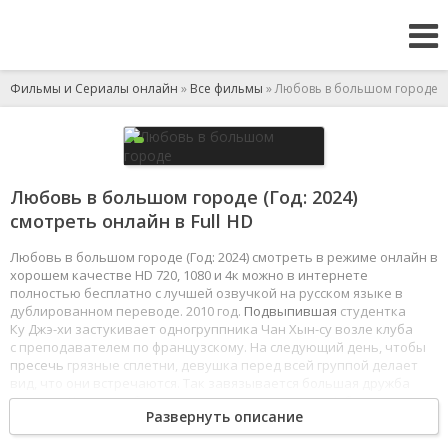
Фильмы и Сериалы онлайн
»
Все фильмы
» Любовь в большом городе
Любовь в большом городе (Год: 2024)
смотреть онлайн в Full HD
Любовь в большом городе (Год: 2024) смотреть в режиме онлайн в
хорошем качестве HD 720, 1080 и 4к можно в интернете
полностью бесплатно с лучшей озвучкой на русском языке в
дублированном переводе. 2010 год.
Подвыпившая
студентка
Ку Джэ-хи застукивает одногруппника Чан Хын-су возле клуба
с преподавателем по французскому. На следующий день, чтобы
пресечь
грязные сплетни, девушка перед всей группой делает
вид, что они встречаются. Так завязывается большая дружба
Джэ-хи и Хын-су: ребята проводят друг с другом всё больше
Развернуть описание
времени, а вскоре и начинают вместе жить.
1
2
3
4
5
6
7
8