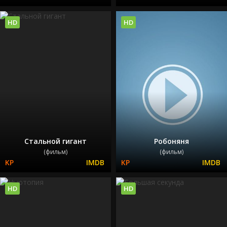
HD
HD
Стальной гигант
Робоняня
(фильм)
(фильм)
HD
HD