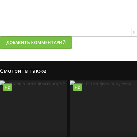
0
ДОБАВИТЬ КОММЕНТАРИЙ
Смотрите также
HD
HD