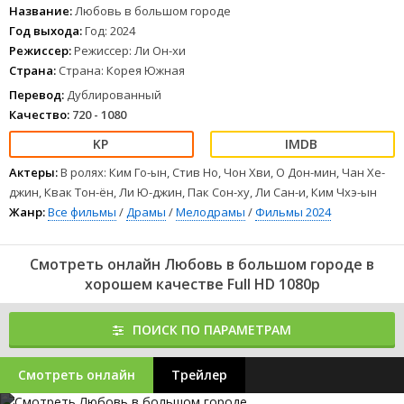
Название:
Любовь в большом городе
Год выхода:
Год: 2024
Режиссер:
Режиссер: Ли Он-хи
Страна:
Страна: Корея Южная
Перевод:
Дублированный
Качество:
720 - 1080
Актеры:
В ролях: Ким Го-ын, Стив Но, Чон Хви, О Дон-мин, Чан Хе-
джин, Квак Тон-ён, Ли Ю-джин, Пак Сон-ху, Ли Сан-и, Ким Чхэ-ын
Жанр:
Все фильмы
/
Драмы
/
Мелодрамы
/
Фильмы 2024
Смотреть онлайн Любовь в большом городе в
хорошем качестве Full HD 1080p
ПОИСК ПО ПАРАМЕТРАМ
Смотреть онлайн
Трейлер