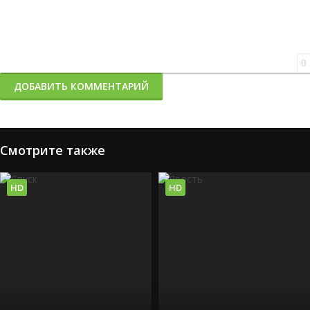
0
ДОБАВИТЬ КОММЕНТАРИЙ
Смотрите также
HD
HD