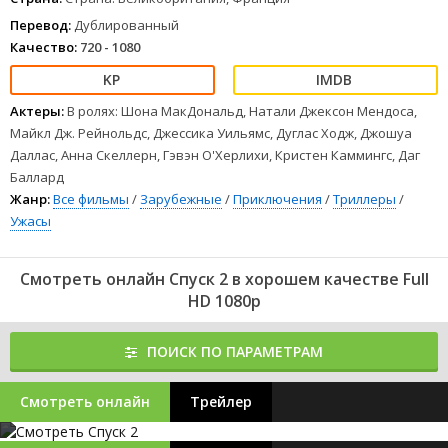
Перевод:
Дублированный
Качество:
720 - 1080
Актеры:
В ролях: Шона МакДональд, Натали Джексон Мендоса,
Майкл Дж. Рейнольдс, Джессика Уильямс, Дуглас Ходж, Джошуа
Даллас, Анна Скеллерн, Гэвэн О'Херлихи, Кристен Каммингс, Даг
Баллард
Жанр:
Все фильмы
/
Зарубежные
/
Приключения
/
Триллеры
/
Ужасы
Смотреть онлайн Спуск 2 в хорошем качестве Full
HD 1080p
ПОИСК ПО ПАРАМЕТРАМ
Смотреть онлайн
Трейлер