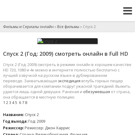
Фильмы и Сериалы онлайн
»
Все фильмы
» Спуск 2
Спуск 2 (Год: 2009) смотреть онлайн в Full HD
Спуск 2 (Год: 2009) смотреть в режиме онлайн в хорошем качестве
HD 720, 1080 и 4к можно в интернете полностью бесплатно с
лучшей озвучкой на русском языке в дублированном
переводе. Захватывающая
экспедиция
вглубь горных пещер
оборачивается для компании подруг ужасной трагедией. Выжить
удается лишь одной девушке. Раненая и
обезумевшая
от страха,
она обращается в местную полицию.
1
2
3
4
5
6
7
8
Название:
Спуск 2
Год выхода:
Год: 2009
Режиссер:
Режиссер: Джон Харрис
Страна:
Страна: Великобритания, Франция