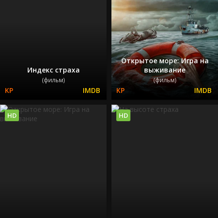
Открытое море: Игра на
Индекс страха
выживание
(фильм)
(фильм)
HD
HD