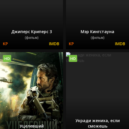
Джиперс Криперс 3
Мэр Кингстауна
(фильм)
(фильм)
HD
HD
Укради жениха, если
Уцелевший
сможешь