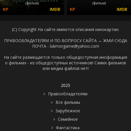
(фильм)
(фильм)
(C) Copyright На сайте имеются описания кинокартин.
ПРАВООБЛАДАТЕЛЯМ И ПО ВОПРОСУ САЙТА →
ЖМИ СЮДА
ПОЧТА - lukmorgame@yahoo.com
На сайте размещается только общедоступная иноформация
о фильмах - из общедоступных источников! Самих фильмов
или медиа файлов нет!
2025
Правообладателям
Все фильмы
Зарубежное
Семейное
Фантастика