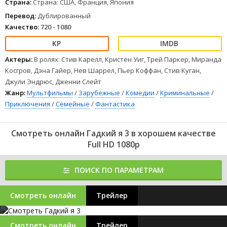
Страна:
Страна: США, Франция, Япония
Перевод:
Дублированный
Качество:
720 - 1080
Актеры:
В ролях: Стив Карелл, Кристен Уиг, Трей Паркер, Миранда
Косгров, Дэна Гайер, Нев Шаррел, Пьер Коффан, Стив Куган,
Джули Эндрюс, Дженни Слейт
Жанр:
Мультфильмы
/
Зарубежные
/
Комедии
/
Криминальные
/
Приключения
/
Семейные
/
Фантастика
Смотреть онлайн Гадкий я 3 в хорошем качестве
Full HD 1080p
ПОИСК ПО ПАРАМЕТРАМ
Смотреть онлайн
Трейлер
Смотреть онлайн
Трейлер