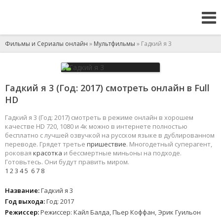
Фильмы и Сериалы онлайн
»
Мультфильмы
» Гадкий я 3
Гадкий я 3 (Год: 2017) смотреть онлайн в Full
HD
Гадкий я 3 (Год: 2017) смотреть в режиме онлайн в хорошем
качестве HD 720, 1080 и 4к можно в интернете полностью
бесплатно с лучшей озвучкой на русском языке в дублированном
переводе. Грядет третье
пришествие
. Многодетный суперагент,
роковая
красотка
и бессмертные миньоны на подходе.
Готовьтесь. Они будут править миром.
1
2
3
4
5
6
7
8
Название:
Гадкий я 3
Год выхода:
Год: 2017
Режиссер:
Режиссер: Кайл Балда, Пьер Коффан, Эрик Гуильон