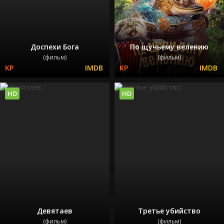
Доспехи Бога
По щучьему велению
(фильм)
(фильм)
HD
HD
Девятаев
Третье убийство
(фильм)
(фильм)