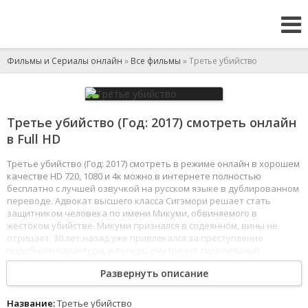
Фильмы и Сериалы онлайн
»
Все фильмы
» Третье убийство
Третье убийство (Год: 2017) смотреть онлайн
в Full HD
Третье убийство (Год: 2017) смотреть в режиме онлайн в хорошем
качестве HD 720, 1080 и 4к можно в интернете полностью
бесплатно с лучшей озвучкой на русском языке в дублированном
переводе. Адвокат высшего класса Сигэмори решает стать
защитником человека по имени Микуми, обвиняемого в
жестоком убийстве. Микуми признался в содеянном, вины не
отрицает, 30 лет назад уже привлекался за преступление
подобного характера, и теперь ему грозит смертельный
приговор. Но юрист уверен, что этот случай далеко не
Развернуть описание
безнадёжен.
1
2
3
4
5
6
7
8
Название:
Третье убийство