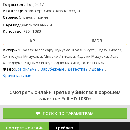
Год выхода:
Год: 2017
Режиссер:
Режиссер: Хирокадзу Корээда
Страна:
Страна: Япония
Перевод:
Дублированный
Качество:
720 - 1080
Актеры:
В ролях: Масахару Фукуяма, Кодзи Якусё, Судзу Хиросэ,
Синносукэ Мицусима, Микако Итикава, Идзуми Мацуока, Исао
Хасидзумэ, Хадзимэ Иноуэ, Адзю Макита, Тосиэ Нэгиси
Жанр:
Все фильмы
/
Зарубежные
/
Детективы
/
Драмы
/
Криминальные
Смотреть онлайн Третье убийство в хорошем
качестве Full HD 1080p
ПОИСК ПО ПАРАМЕТРАМ
Смотреть онлайн
Трейлер