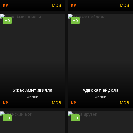
HD
HD
Ужас Амитивилля
Адвокат айдола
(фильм)
(фильм)
HD
HD