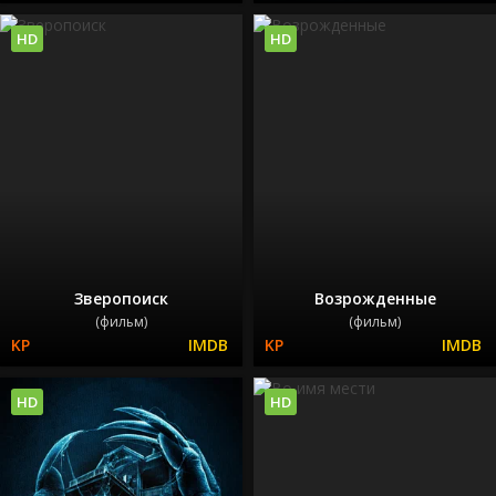
HD
HD
Зверопоиск
Возрожденные
(фильм)
(фильм)
HD
HD