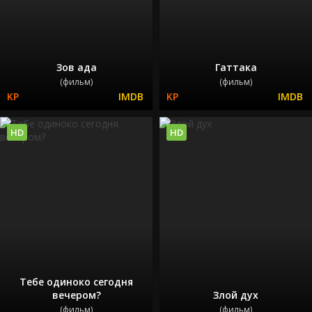
Зов ада
Гаттака
(фильм)
(фильм)
HD
HD
Тебе одиноко сегодня
вечером?
Злой дух
(фильм)
(фильм)