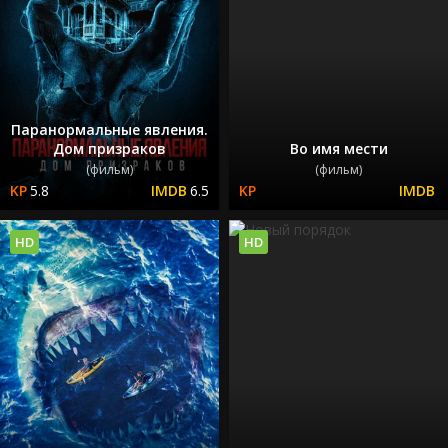
Паранормальные явления.
Дом призраков
Во имя мести
(фильм)
(фильм)
5.8
6.5
HD
HD