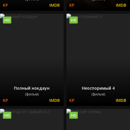
HD
HD
Полный нокдаун
Неоспоримый 4
(фильм)
(фильм)
HD
HD