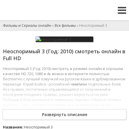
Фильмы и Сериалы онлайн
»
Все фильмы
» Неоспоримый 3
Неоспоримый 3 (Год: 2010) смотреть онлайн в
Full HD
Неоспоримый 3 (Год: 2010) смотреть в режиме онлайн в хорошем
качестве HD 720, 1080 и 4к можно в интернете полностью
бесплатно с лучшей озвучкой на русском языке в дублированном
переводе. Юрий Бойка - российский
чемпион
подпольных боев
без правил, постепенно оправляющийся от полученной в
последнем поединке травмы, решает вернуться на ринг.
Победив в бою нынешнего чемпиона тюрьмы «Чёрные Холмы»,
его босс - Гага - решает отправить его на международный
чемпионат тюремных поединков.
Поврежденное
колено дает о
Развернуть описание
себе знать в каждом бою и беспокоит Бойку, но он готов пройти
до конца, чтобы сразиться с колумбийским бойцом и доказать,
что он неоспоримый.
Название:
Неоспоримый 3