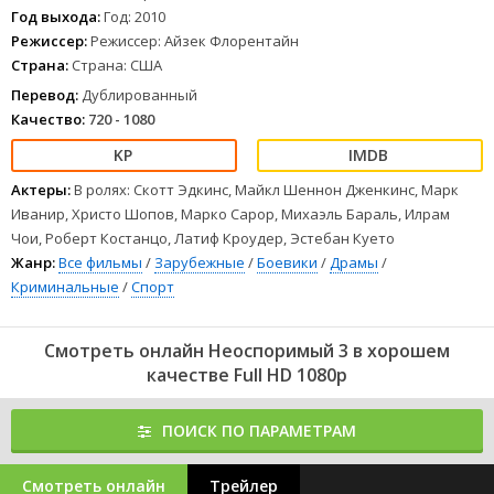
1
2
3
4
5
6
7
8
Год выхода:
Год: 2010
Режиссер:
Режиссер: Айзек Флорентайн
Страна:
Страна: США
Перевод:
Дублированный
Качество:
720 - 1080
Актеры:
В ролях: Скотт Эдкинс, Майкл Шеннон Дженкинс, Марк
Иванир, Христо Шопов, Марко Сарор, Михаэль Бараль, Илрам
Чои, Роберт Костанцо, Латиф Кроудер, Эстебан Куето
Жанр:
Все фильмы
/
Зарубежные
/
Боевики
/
Драмы
/
Криминальные
/
Спорт
Смотреть онлайн Неоспоримый 3 в хорошем
качестве Full HD 1080p
ПОИСК ПО ПАРАМЕТРАМ
Смотреть онлайн
Трейлер