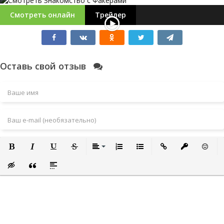
Смотреть онлайн
Трейлер
Оставь свой отзыв
Полужирный
Курсив
Подчеркнутый
Зачеркнутый
Выравнивание
Нумерованный список
Маркированный список
Вставить ссылку
Вставить за
Встави
Вставка скрытого текста
Вставка цитаты
Вставка спойлера