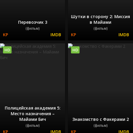
Шутки в сторону 2: Миссия
Перевозчик 3
в Майами
(фильм)
(фильм)
HD
HD
Полицейская академия 5:
Место назначения –
Майами Бич
Знакомство с Факерами 2
(фильм)
(фильм)