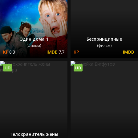
Один дома 1
Беспринципные
(фильм)
(фильм)
8.3
7.7
HD
HD
Телохранитель жены