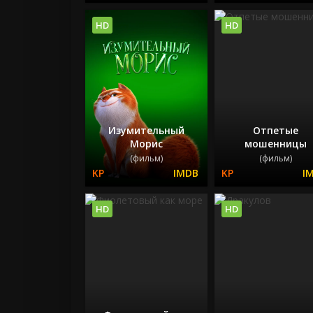
HD
HD
Изумительный
Отпетые
Морис
мошенницы
(фильм)
(фильм)
HD
HD