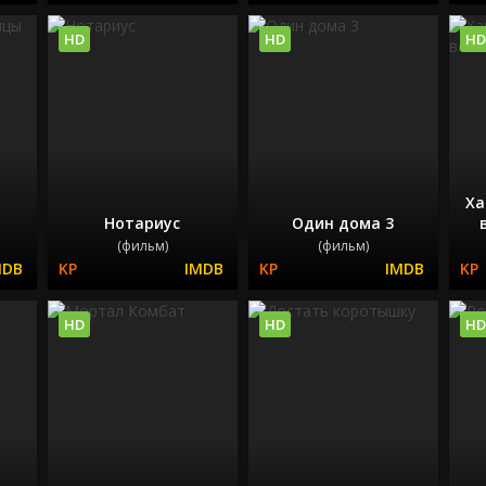
HD
HD
HD
Ха
Нотариус
Один дома 3
(фильм)
(фильм)
HD
HD
HD