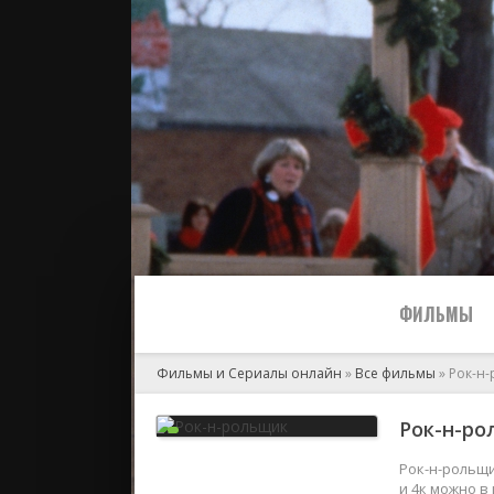
ФИЛЬМЫ
Фильмы и Сериалы онлайн
»
Все фильмы
» Рок-н
Все
Рок-н-ро
2024
Рок-н-рольщи
и 4к можно в