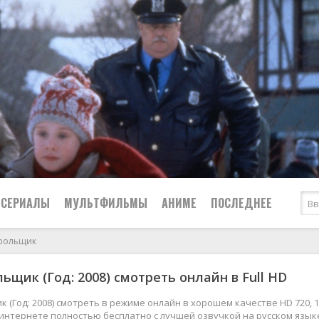
СЕРИАЛЫ
МУЛЬТФИЛЬМЫ
АНИМЕ
ПОСЛЕДНЕЕ
-рольщик
Все
Криминал
льщик (Год: 2008) смотреть онлайн в Full HD
Боевики
Мелодрамы
Военные
2024
Приключения
к (Год: 2008) смотреть в режиме онлайн в хорошем качестве HD 720, 
 интернете полностью бесплатно с лучшей озвучкой на русском язык