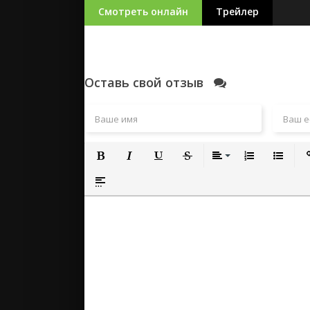
Смотреть онлайн
Трейлер
Оставь свой отзыв
Полужирный
Курсив
Подчеркнутый
Зачеркнутый
Выравнивание
Нумерованный
Маркиро
Вс
Вставка спойлера