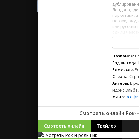
2023
дублированн
2022
Лондона, где
наркотики, 
2021
Но каждому, 
или
русский
одним челове
Русские
1
2
3
4
5
6
7
8
СССР
Зарубежн
Название:
Р
Год выхода:
Режиссер:
Ре
Страна:
Стра
Актеры:
В ро
Идрис Эльба,
Жанр:
Все ф
Смотреть онлайн Рок-н
Смотреть онлайн
Трейлер