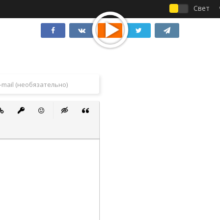
Свет
 список
ванный список
тавить ссылку
Вставить защищенную ссылку
Вставить смайлик
Вставка скрытого текста
Вставка цитаты