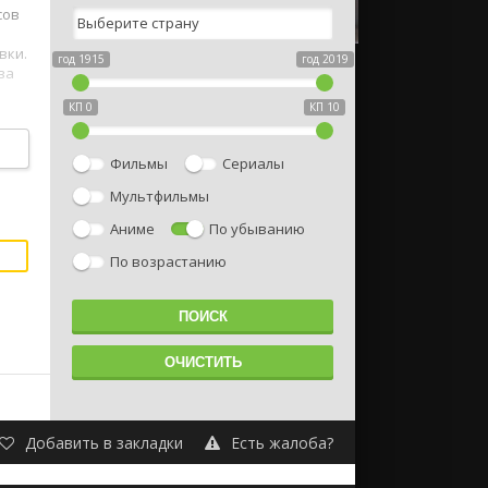
сов
вки.
год 1915
год 2019
ва
КП 0
КП 10
Фильмы
Сериалы
Мультфильмы
Аниме
По убыванию
По возрастанию
Добавить в закладки
Есть жалоба?