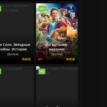
HD
н Соло: Звёздные
По щучьему
войны. Истории
велению
(фильм)
(фильм)
HD