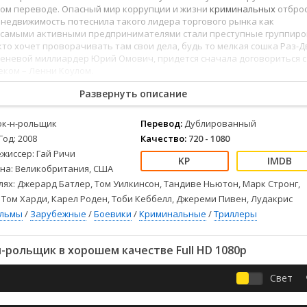
Детективы
2023
Семейные
ом переводе. Опасный мир коррупции и жизни
криминальных
отбро
Детские
2022
Спорт
 недвижимость потеснила такого лидера торгового рынка как
а самыми активными предпринимателями стали преступные группиро
Драмы
2021
Триллеры
кто хочет проворачивать там свои дела, будь то мелкая сошка Раз-Д
Комедии
Ужасы
теневой миллиардер Юрий Омович, придется сначала договориться с
ком – Ленни Коулом.
Русские
Фантастика
СССР
Фэнтези
Развернуть описание
ые
Зарубежные
ок-н-рольщик
Перевод:
Дублированный
Фильмы из соцетей
Год: 2008
Качество:
720 - 1080
жиссер: Гай Ричи
на: Великобритания, США
лях: Джерард Батлер, Том Уилкинсон, Тандиве Ньютон, Марк Стронг,
 Том Харди, Карел Роден, Тоби Кеббелл, Джереми Пивен, Лудакрис
ильмы
/
Зарубежные
/
Боевики
/
Криминальные
/
Триллеры
-рольщик в хорошем качестве Full HD 1080p
Свет