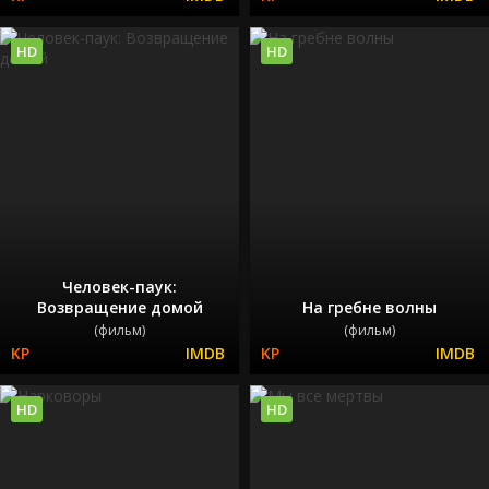
HD
HD
Человек-паук:
Возвращение домой
На гребне волны
(фильм)
(фильм)
HD
HD