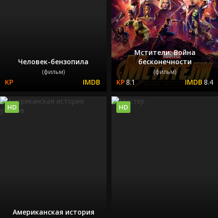
Мстители: Война
Человек-бензопила
бесконечности
(фильм)
(фильм)
8.1
8.4
HD
HD
Американская история