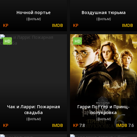
Ночной портье
Воздушная тюрьма
(фильм)
(фильм)
HD
HD
Чак и Ларри: Пожарная
Гарри Поттер и Принц-
свадьба
полукровка
(фильм)
(фильм)
7.8
7.6