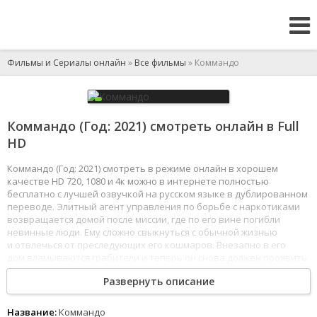
Фильмы и Сериалы онлайн
»
Все фильмы
» Коммандо
Коммандо (Год: 2021) смотреть онлайн в Full
HD
Коммандо (Год: 2021) смотреть в режиме онлайн в хорошем
качестве HD 720, 1080 и 4к можно в интернете полностью
бесплатно с лучшей озвучкой на русском языке в дублированном
переводе. Элитный агент управления по борьбе с наркотиками
возвращается домой после миссии, где по его вине погибли
невинные люди. Ему сложно свыкнуться с обычной жизнью
и отвлечься от преследующих его кошмаров. Внезапно в его
дом вламываются грабители и теперь он снова должен проявить
все свои навыки, чтобы защитить свою семью.
Развернуть описание
1
2
3
4
5
6
7
8
Название:
Коммандо