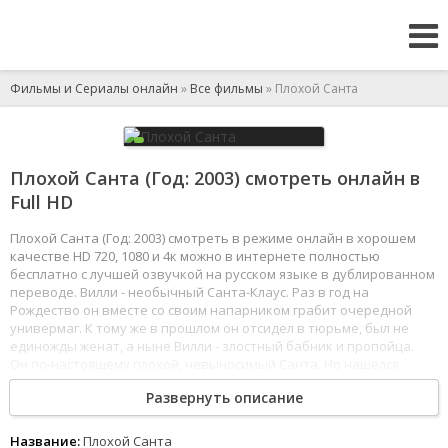
Фильмы и Сериалы онлайн
»
Все фильмы
» Плохой Санта
Плохой Санта (Год: 2003) смотреть онлайн в
Full HD
Плохой Санта (Год: 2003) смотреть в режиме онлайн в хорошем
качестве HD 720, 1080 и 4к можно в интернете полностью
бесплатно с лучшей озвучкой на русском языке в дублированном
переводе. Вилли - необычный Санта-Клаус. Раз в год на
Рождество он вместе со своим напарником грабит очередной
универмаг. К тому же в прошлом он отсидел в тюрьме, был не
единожды женат, а ныне Вилли - злостный бабник и пропойца.
Он по-настоящему плохой, невыносимый Санта. Но нашелся
мальчуган, который все-таки в него поверил. И Вилли придется
Развернуть описание
творить настоящие чудеса, чтоб на сей раз довести задуманное
до конца.
1
2
3
4
5
6
7
8
Название:
Плохой Санта