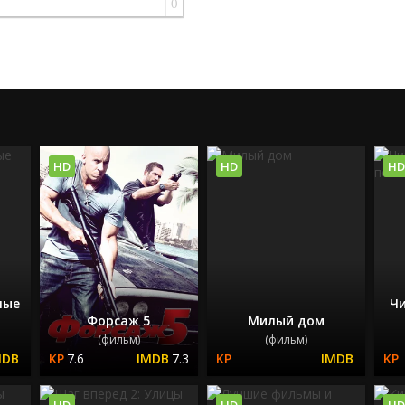
0
HD
HD
HD
ные
Чи
Форсаж 5
Милый дом
(фильм)
(фильм)
7.6
7.3
HD
HD
HD