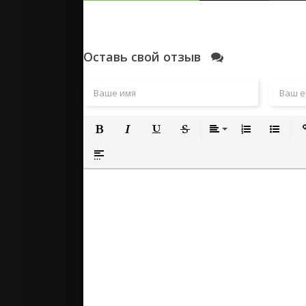
Оставь свой отзыв
Полужирный
Курсив
Подчеркнутый
Зачеркнутый
Выравнивание
Нумерованный
Маркиро
Вс
Вставка спойлера