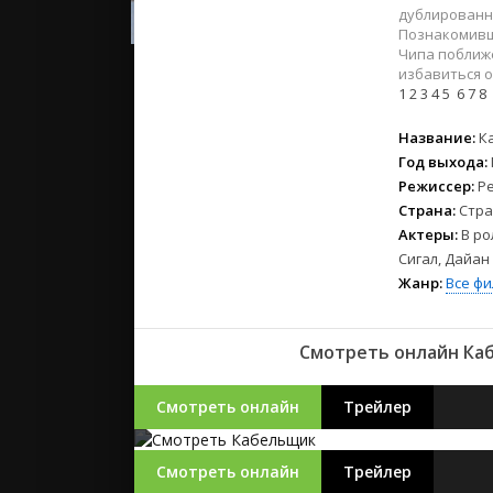
2023
дублированн
2022
Познакомивши
Чипа поближ
2021
избавиться о
1
2
3
4
5
6
7
8
Русские
Название:
К
СССР
Год выхода:
Зарубежн
Режиссер:
Ре
Страна:
Стра
Актеры:
В ро
Сигал, Дайан
Жанр:
Все ф
Смотреть онлайн Каб
Смотреть онлайн
Трейлер
Смотреть онлайн
Трейлер