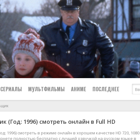
СЕРИАЛЫ
МУЛЬТФИЛЬМЫ
АНИМЕ
ПОСЛЕДНЕЕ
ьщик
Все
Криминал
к (Год: 1996) смотреть онлайн в Full HD
Боевики
Мелодрамы
Военные
2024
Приключения
од: 1996) смотреть в режиме онлайн в хорошем качестве HD 720, 1080 
рнете полностью бесплатно с лучшей озвучкой на русском языке в