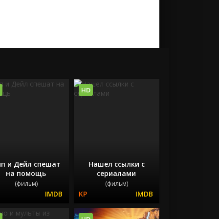
HD
п и Дейл спешат
Нашел ссылки с
на помощь
сериалами
(фильм)
(фильм)
HD