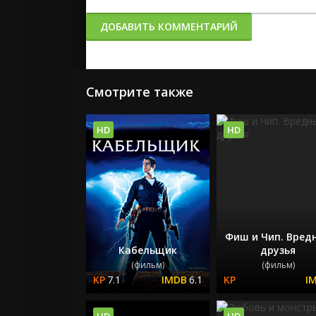
ДОБАВИТЬ КОММЕНТАРИЙ
Смотрите также
HD
HD
Фиш и Чип. Вред
Кабельщик
друзья
(фильм)
(фильм)
7.1
6.1
HD
HD