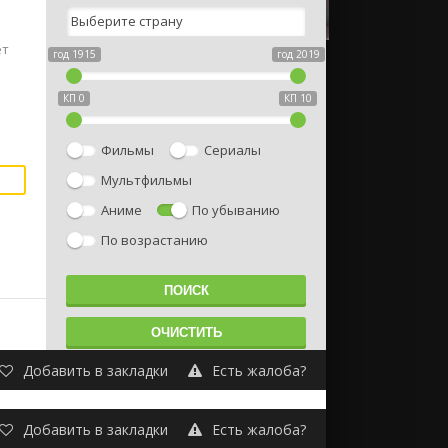
ет
год 1915
год 2019
КП 0
КП 10
Фильмы
Сериалы
Мультфильмы
Аниме
По убыванию
По возрастанию
Добавить в закладки
Есть жалоба?
Добавить в закладки
Есть жалоба?