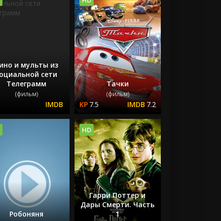
ино и мульты из
оциальной сети
Телеграмм
Тачки
(фильм)
(фильм)
7.5
7.2
HD
Гарри Поттер и
Дары Смерти. Часть
Робоняня
1