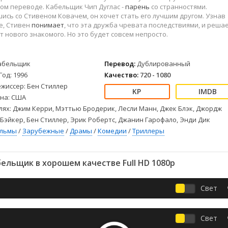
Детективы
2023
Семейные
ом переводе. Кабельщик Чип Дуглас -
парень
со странностями.
Детские
2022
Спорт
сь со Стивеном Ковачем, он хочет стать его лучшим другом. Узнав
е, Стивен
понимает
, что эта дружба чревата последствиями, и реша
Драмы
2021
Триллеры
т нового знакомого. Но это будет совсем непросто.
Комедии
Ужасы
Русские
Фантастика
абельщик
Перевод:
Дублированный
СССР
Фэнтези
Год: 1996
Качество:
720 - 1080
ые
Зарубежные
жиссер: Бен Стиллер
Фильмы из соцетей
на: США
лях: Джим Керри, Мэттью Бродерик, Лесли Манн, Джек Блэк, Джордж
 Бэйкер, Бен Стиллер, Эрик Робертс, Джанин Гарофало, Энди Дик
ильмы
/
Зарубежные
/
Драмы
/
Комедии
/
Триллеры
ельщик в хорошем качестве Full HD 1080p
Свет
Свет