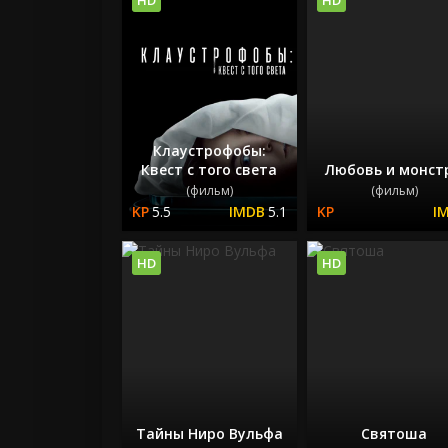
Клаустрофобы:
Квест с того света
Любовь и монст
(фильм)
(фильм)
5.5
5.1
HD
HD
Тайны Ниро Вульфа
Святоша