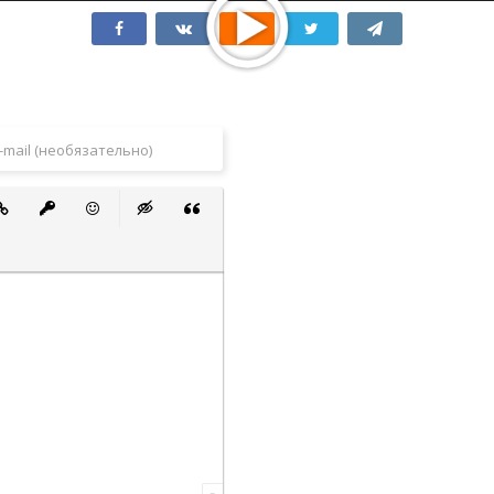
 список
ванный список
тавить ссылку
Вставить защищенную ссылку
Вставить смайлик
Вставка скрытого текста
Вставка цитаты