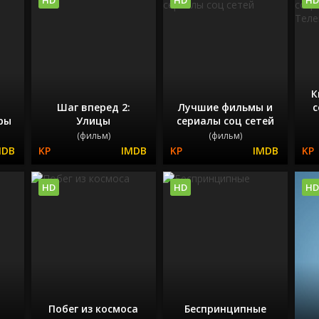
К
Шаг вперед 2:
Лучшие фильмы и
с
ры
Улицы
сериалы соц сетей
(фильм)
(фильм)
HD
HD
HD
Побег из космоса
Беспринципные