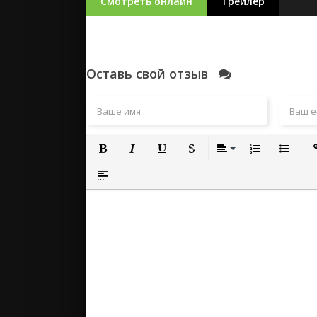
Смотреть онлайн
Трейлер
Оставь свой отзыв
Полужирный
Курсив
Подчеркнутый
Зачеркнутый
Выравнивание
Нумерованный
Маркиро
Вс
Вставка спойлера