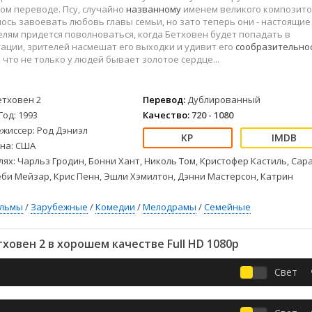
Детективы
2023
Семейные
ом переводе. Псу, случайно
названному
именем великого композито
Детские
2022
Спорт
лось завоевать любовь главы семьи, но зато теперь они - настоящие
елям придется поволноваться, когда Бетховен будет попадать в
Драмы
2021
Триллеры
ации, зрителей насмешат его выходки и удивит его
сообразительно
Комедии
Ужасы
м, что не только у людей бывает золотое сердце...
Русские
Фантастика
СССР
Фэнтези
етховен 2
Перевод:
Дублированный
ые
Зарубежные
Год: 1993
Качество:
720 - 1080
Фильмы из соцетей
жиссер: Род Дэниэл
на: США
лях: Чарльз Гродин, Бонни Хант, Николь Том, Кристофер Кастиль, Сар
еби Мейзар, Крис Пенн, Эшли Хэмилтон, Дэнни Мастерсон, Катрин
ильмы
/
Зарубежные
/
Комедии
/
Мелодрамы
/
Семейные
ховен 2 в хорошем качестве Full HD 1080p
Свет