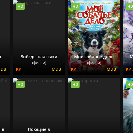
HD
HD
HD
ы
Звёзды классики
Мое собачье дело
М
(фильм)
(фильм)
HD
HD
HD
 в
Поющие в