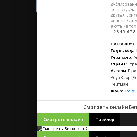
2023
дублированн
2022
не сразу уда
друзья. Зрит
2021
опасные ситу
а суть - в то
1
2
3
4
5
6
7
8
Русские
СССР
Название:
Б
Зарубежн
Год выхода:
Режиссер:
Ре
Страна:
Стра
Актеры:
В ро
Роуз Карр, Д
Рейтман
Жанр:
Все ф
Смотреть онлайн Бет
Смотреть онлайн
Трейлер