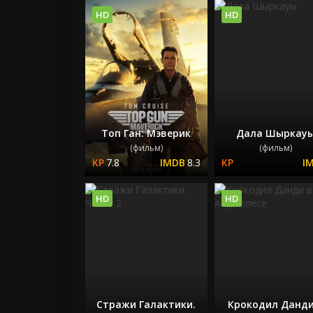
HD
HD
Топ Ган: Мэверик
Дала Шыркау
(фильм)
(фильм)
7.8
8.3
HD
HD
Стражи Галактики.
Крокодил Данди