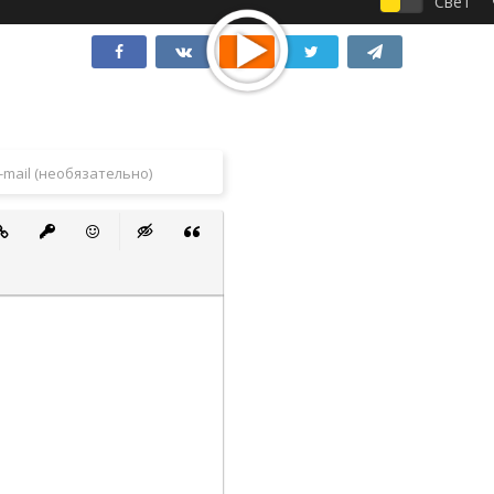
Свет
 список
ванный список
тавить ссылку
Вставить защищенную ссылку
Вставить смайлик
Вставка скрытого текста
Вставка цитаты