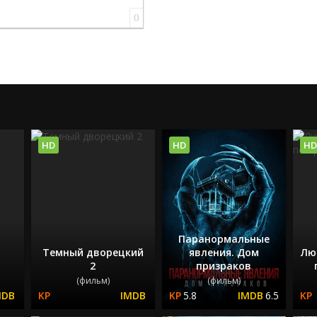
0
HD
HD
HD
Паранормальные
Темный дворецкий
явления. Дом
Лю
2
призраков
(фильм)
(фильм)
5.8
6.5