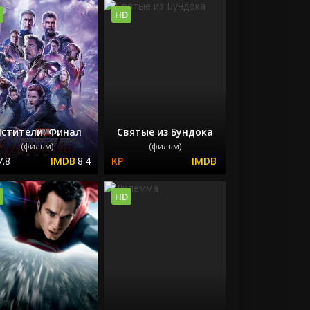
HD
стители: Финал
Святые из Бундока
(фильм)
(фильм)
7.8
8.4
HD