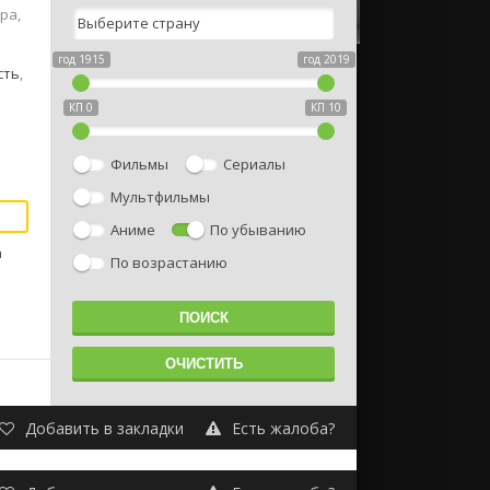
ра,
год 1915
год 2019
сть
,
КП 0
КП 10
Фильмы
Сериалы
Мультфильмы
Аниме
По убыванию
а
По возрастанию
Добавить в закладки
Есть жалоба?