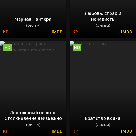
Любовь, страх и
Чёрная Пантера
ненависть
(фильм)
(фильм)
HD
HD
Ледниковый период:
Столкновение неизбежно
Братство волка
(фильм)
(фильм)