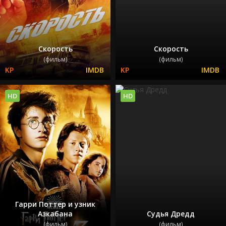
Скорость
Скорость
(фильм)
(фильм)
HD
HD
Гарри Поттер и узник
Азкабана
Судья Дредд
(фильм)
(фильм)