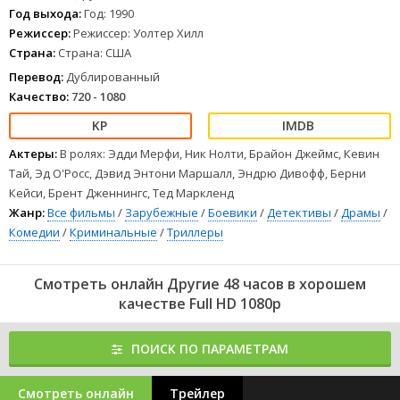
Год выхода:
Год: 1990
Режиссер:
Режиссер: Уолтер Хилл
Страна:
Страна: США
Перевод:
Дублированный
Качество:
720 - 1080
Актеры:
В ролях: Эдди Мерфи, Ник Нолти, Брайон Джеймс, Кевин
Тай, Эд О'Росс, Дэвид Энтони Маршалл, Эндрю Дивофф, Берни
Кейси, Брент Дженнингс, Тед Маркленд
Жанр:
Все фильмы
/
Зарубежные
/
Боевики
/
Детективы
/
Драмы
/
Комедии
/
Криминальные
/
Триллеры
Смотреть онлайн Другие 48 часов в хорошем
качестве Full HD 1080p
ПОИСК ПО ПАРАМЕТРАМ
Смотреть онлайн
Трейлер