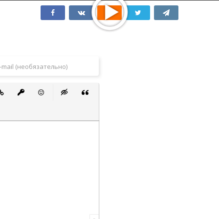
 список
ванный список
тавить ссылку
Вставить защищенную ссылку
Вставить смайлик
Вставка скрытого текста
Вставка цитаты