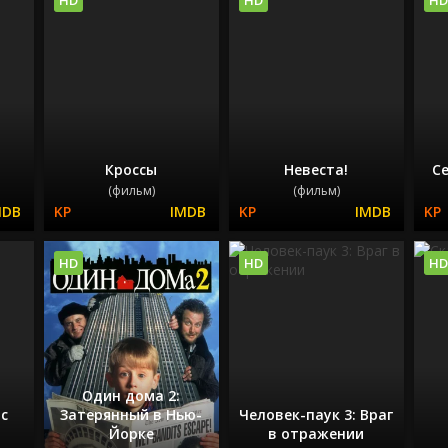
Кроссы
Невеста!
С
(фильм)
(фильм)
HD
HD
HD
Один дома 2:
с
Затерянный в Нью-
Человек-паук 3: Враг
Йорке
в отражении