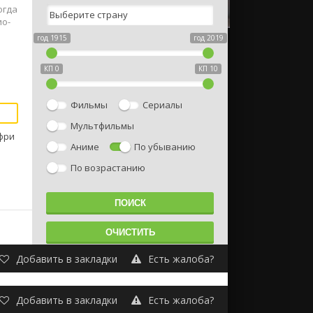
огда
ио-
год 1915
год 2019
КП 0
КП 10
Фильмы
Сериалы
Мультфильмы
ффри
Аниме
По убыванию
По возрастанию
Добавить в закладки
Есть жалоба?
Добавить в закладки
Есть жалоба?