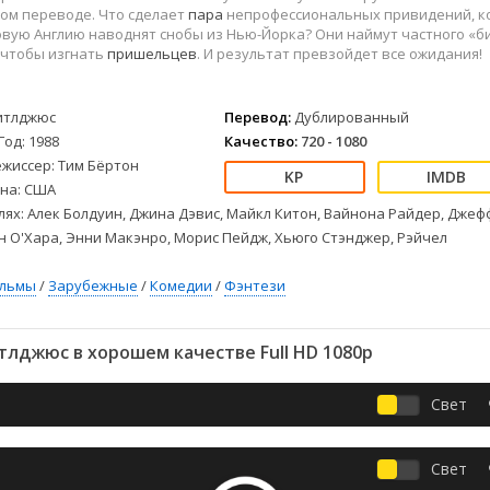
Детективы
2023
Семейные
ом переводе. Что сделает
пара
непрофессиональных привидений, к
Детские
2022
Спорт
вую Англию наводнят снобы из Нью-Йорка? Они наймут частного «б
 чтобы изгнать
пришельцев
. И результат превзойдет все ожидания!
Драмы
2021
Триллеры
Комедии
Ужасы
Русские
Фантастика
итлджюс
Перевод:
Дублированный
Год: 1988
Качество:
720 - 1080
СССР
Фэнтези
ежиссер: Тим Бёртон
ые
Зарубежные
на: США
Фильмы из соцетей
лях: Алек Болдуин, Джина Дэвис, Майкл Китон, Вайнона Райдер, Дже
н О'Хара, Энни Макэнро, Морис Пейдж, Хьюго Стэнджер, Рэйчел
ильмы
/
Зарубежные
/
Комедии
/
Фэнтези
лджюс в хорошем качестве Full HD 1080p
Свет
Свет