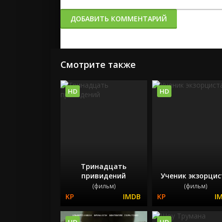
ДОБАВИТЬ КОММЕНТАРИЙ
Смотрите также
HD
HD
Тринадцать
привидений
Ученик экзорцис
(фильм)
(фильм)
HD
HD