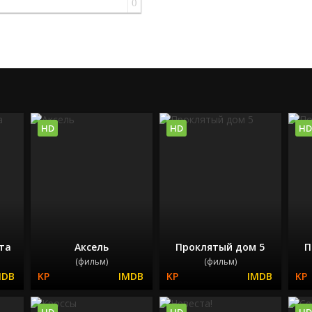
0
HD
HD
HD
та
Аксель
Проклятый дом 5
П
(фильм)
(фильм)
HD
HD
HD