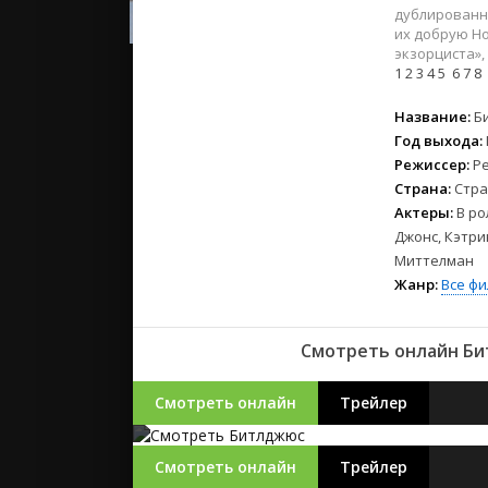
2023
дублированн
2022
их добрую Но
экзорциста»,
2021
1
2
3
4
5
6
7
8
Русские
Название:
Б
Год выхода:
СССР
Режиссер:
Р
Зарубежн
Страна:
Стра
Актеры:
В ро
Джонс, Кэтри
Миттелман
Жанр:
Все ф
Смотреть онлайн Бит
Смотреть онлайн
Трейлер
Смотреть онлайн
Трейлер