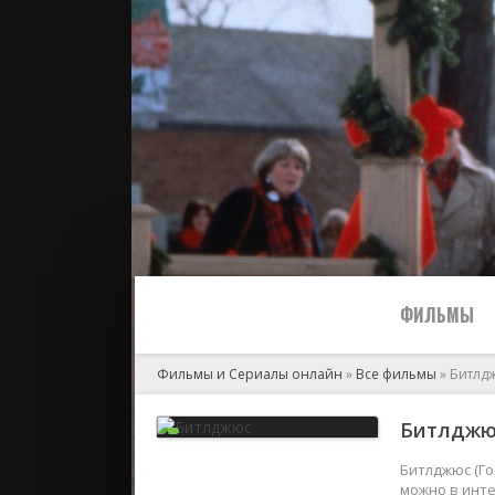
ФИЛЬМЫ
Фильмы и Сериалы онлайн
»
Все фильмы
» Битлд
Все
Битлджюс
2024
Битлджюс (Го
можно в инте