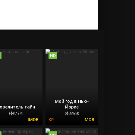
HD
Мой год в Нью-
овелитель тайн
Йорке
(фильм)
(фильм)
HD