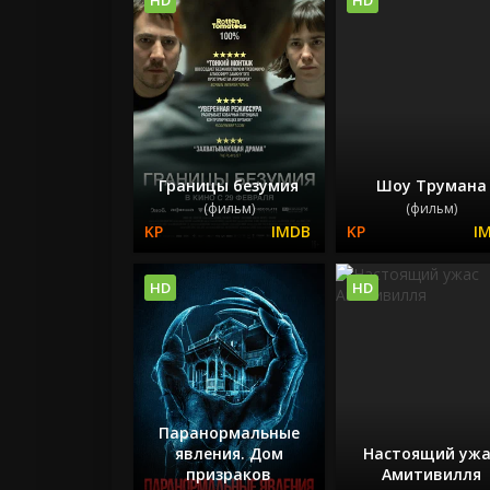
Границы безумия
Шоу Трумана
(фильм)
(фильм)
HD
HD
Паранормальные
явления. Дом
Настоящий ужа
призраков
Амитивилля