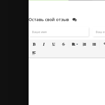
Оставь свой отзыв
Полужирный
Курсив
Подчеркнутый
Зачеркнутый
Выравнивание
Нумерованный
Маркиро
Вс
Вставка спойлера