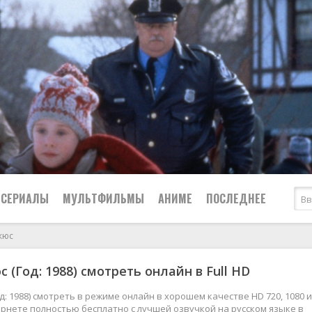
СЕРИАЛЫ
МУЛЬТФИЛЬМЫ
АНИМЕ
ПОСЛЕДНЕЕ
жюс
Все
Криминал
 (Год: 1988) смотреть онлайн в Full HD
Боевики
Мелодрамы
Военные
2024
Приключения
д: 1988) смотреть в режиме онлайн в хорошем качестве HD 720, 1080 и
рнете полностью бесплатно с лучшей озвучкой на русском языке в