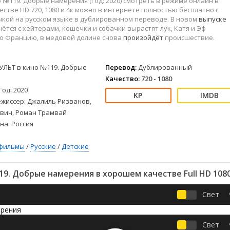
 №119. Добрые намерения (Год: 2020) смотреть в режиме онлайн в
Детективы
2023
Семейные
стве HD 720, 1080 и 4к можно в интернете полностью бесплатно с
Детские
2022
Спорт
кой на русском языке в дублированном переводе. В новом
выпуске
Драмы
2021
Триллеры
ётся с хейтерами, кошечки и собачки вырастят лук, Катя и Эф
во Францию, в медовой долине снова
произойдёт
происшествие.
Комедии
Ужасы
Русские
Фантастика
УЛЬТ в кино №119. Добрые
Перевод:
Дублированный
СССР
Фэнтези
Качество:
720 - 1080
ые
Зарубежные
Год: 2020
Фильмы из соцетей
ежиссер: Джалиль Ризванов,
евич, Роман Трамвай
на: Россия
фильмы
/
Русские
/
Детские
9. Добрые намерения в хорошем качестве Full HD 108
Свет
Свет