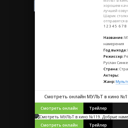
МУЛЬТ в кино
2023
хорошем каче
2022
лучшей озвуч
2021
Шарик столкн
отправятся 
1
2
3
4
5
6
7
8
Русские
Название:
М
СССР
намерения
Зарубежн
Год выхода:
Режиссер:
Р
Руслан Синк
Страна:
Стра
Актеры:
Жанр:
Мульт
Смотреть онлайн МУЛЬТ в кино №11
Смотреть онлайн
Трейлер
Смотреть онлайн
Трейлер