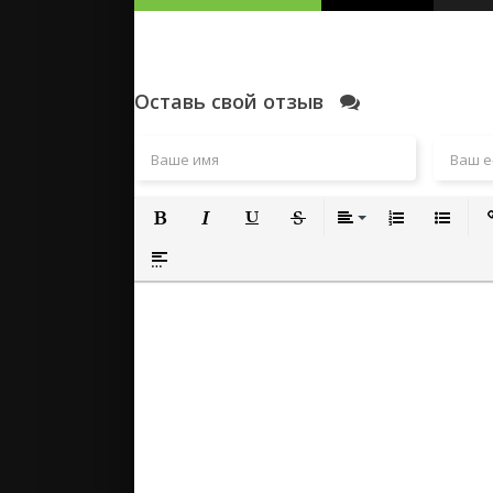
Оставь свой отзыв
Полужирный
Курсив
Подчеркнутый
Зачеркнутый
Выравнивание
Нумерованный
Маркиро
Вс
Вставка спойлера