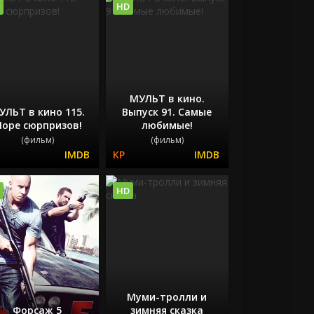
HD
МУЛЬТ в кино.
УЛЬТ в кино 115.
Выпуск 91. Самые
оре сюрпризов!
любимые!
(фильм)
(фильм)
HD
Муми-тролли и
Форсаж 5
зимняя сказка