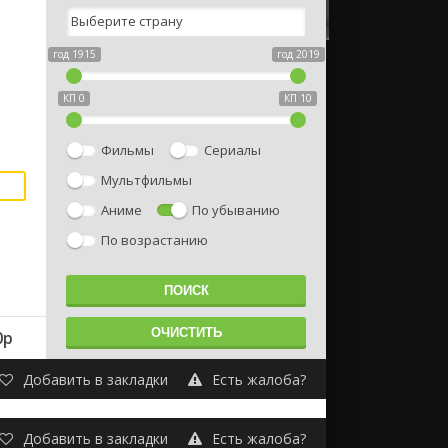
год 1915
год 2019
КП 0
КП 10
Фильмы
Сериалы
Мультфильмы
Аниме
По убыванию
По возрастанию
0p
Добавить в закладки
Есть жалоба?
Добавить в закладки
Есть жалоба?