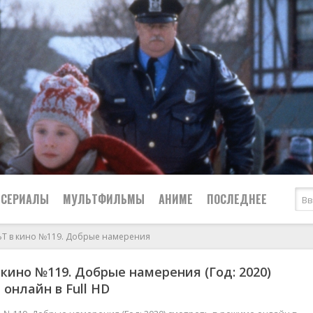
СЕРИАЛЫ
МУЛЬТФИЛЬМЫ
АНИМЕ
ПОСЛЕДНЕЕ
Т в кино №119. Добрые намерения
Все
Криминал
кино №119. Добрые намерения (Год: 2020)
Боевики
Мелодрамы
 онлайн в Full HD
Военные
2024
Приключения