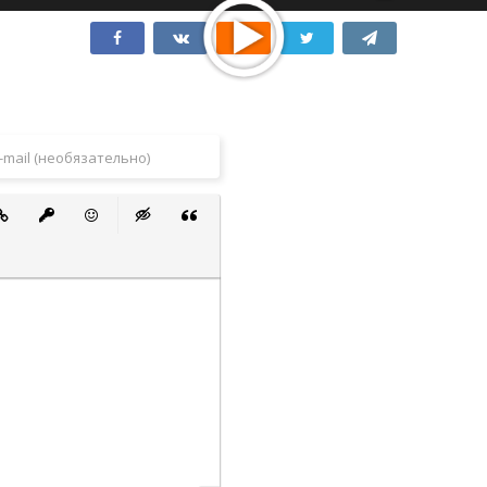
 список
ванный список
тавить ссылку
Вставить защищенную ссылку
Вставить смайлик
Вставка скрытого текста
Вставка цитаты