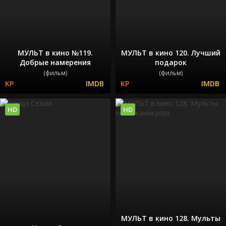
МУЛЬТ в кино №119.
МУЛЬТ в кино 120. Лучший
Добрые намерения
подарок
(фильм)
(фильм)
HD
HD
МУЛЬТ в кино 128. Мульты