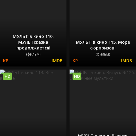
МУЛЬТ в кино 110.
МУЛЬТсказка
МУЛЬТ в кино 115. Море
продолжается!
сюрпризов!
(фильм)
(фильм)
HD
HD
МУЛЬТ в кино. Выпуск