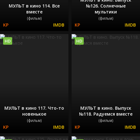
МУЛЬТ в кино 114. Все
№126. Солнечные
вместе
мультики
(фильм)
(фильм)
HD
HD
МУЛЬТ в кино 117. Что-то
МУЛЬТ в кино. Выпуск
новенькое
№118. Радуемся вместе
(фильм)
(фильм)