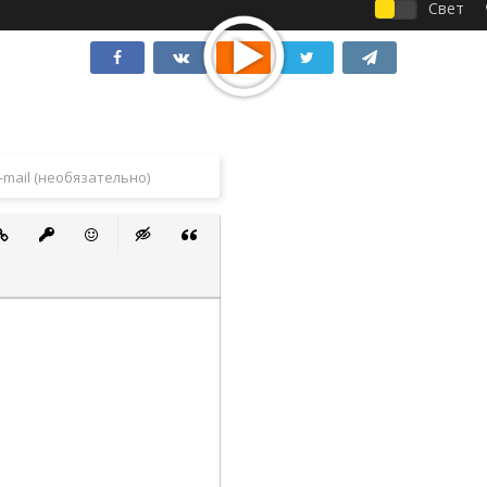
Свет
 список
ванный список
тавить ссылку
Вставить защищенную ссылку
Вставить смайлик
Вставка скрытого текста
Вставка цитаты