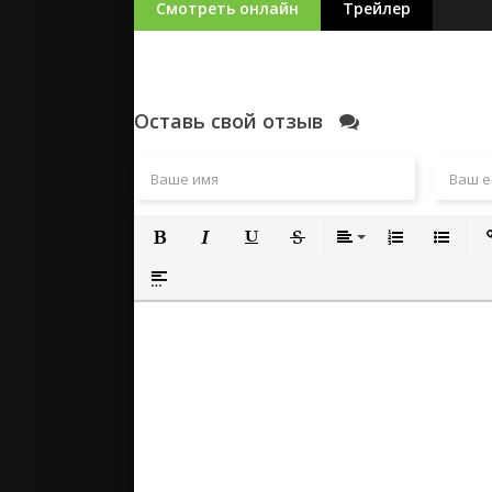
Смотреть онлайн
Трейлер
Оставь свой отзыв
Полужирный
Курсив
Подчеркнутый
Зачеркнутый
Выравнивание
Нумерованный
Маркиро
Вс
Вставка спойлера