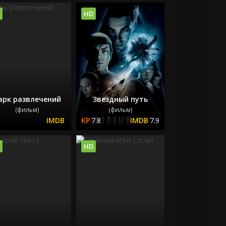
HD
арк развлечений
Звездный путь
(фильм)
(фильм)
7.8
7.9
HD