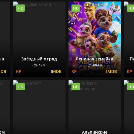
HD
HD
HD
на
Звёздный отряд
Ленивая семейка
П
(фильм)
(фильм)
HD
HD
HD
ом
Альпийские