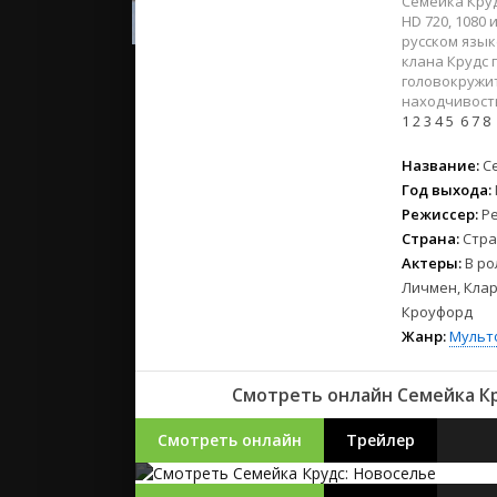
Семейка Круд
2023
HD 720, 1080
2022
русском язы
2021
клана Крудс 
головокружи
находчивост
Русские
1
2
3
4
5
6
7
8
СССР
Название:
С
Зарубежн
Год выхода:
Режиссер:
Р
Страна:
Стра
Актеры:
В ро
Личмен, Клар
Кроуфорд
Жанр:
Мульт
Смотреть онлайн Семейка Кру
Смотреть онлайн
Трейлер