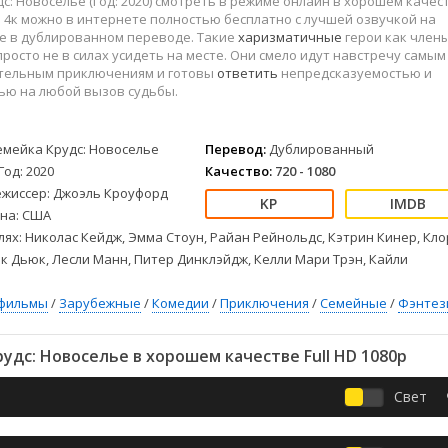
с: Новоселье (Год: 2020) смотреть в режиме онлайн в хорошем качес
Детективы
2023
Семейные
 и 4к можно в интернете полностью бесплатно с лучшей озвучкой на
Детские
2022
Спорт
ке в дублированном переводе. Такие
харизматичные
герои как член
Драмы
2021
Триллеры
просто не в силах усидеть на месте. Они смело идут навстречу самым
тельным приключениям и готовы
ответить
непредсказуемостью и
Комедии
Ужасы
ью на любой вызов судьбы.
Русские
Фантастика
СССР
Фэнтези
емейка Крудс: Новоселье
Перевод:
Дублированный
ые
Зарубежные
Год: 2020
Качество:
720 - 1080
Фильмы из соцетей
ежиссер: Джоэль Кроуфорд
на: США
лях: Николас Кейдж, Эмма Стоун, Райан Рейнольдс, Кэтрин Кинер, Кло
к Дьюк, Лесли Манн, Питер Динклэйдж, Келли Мари Трэн, Кайли
фильмы
/
Зарубежные
/
Комедии
/
Приключения
/
Семейные
/
Фэнтез
дс: Новоселье в хорошем качестве Full HD 1080p
Свет