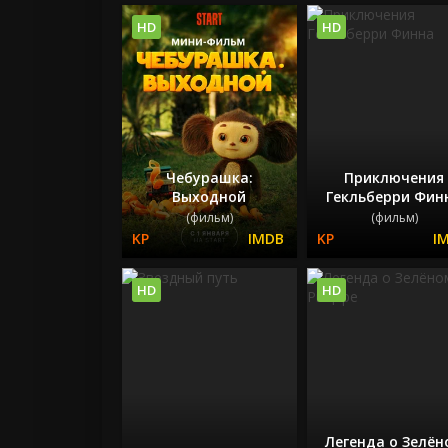
HD
HD
Чебурашка:
Приключения
Выходной
Гекльберри Фин
(фильм)
(фильм)
HD
HD
Легенда о Зелён