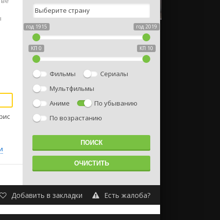
тве
ы
год 1915
год 2019
КП 0
КП 10
Фильмы
Сериалы
Мультфильмы
Аниме
По убыванию
рис
По возрастанию
и
Добавить в закладки
Есть жалоба?