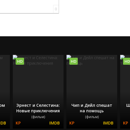
0
HD
HD
HD
ом
Эрнест и Селестина:
Чип и Дейл спешат
Ш
Новые приключения
на помощь
(фильм)
(фильм)