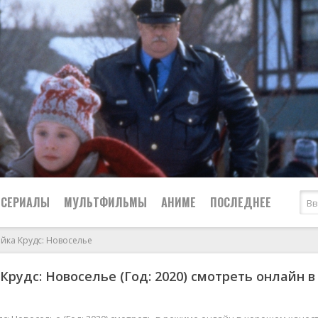
СЕРИАЛЫ
МУЛЬТФИЛЬМЫ
АНИМЕ
ПОСЛЕДНЕЕ
йка Крудс: Новоселье
Все
Криминал
Крудс: Новоселье (Год: 2020) смотреть онлайн в
Боевики
Мелодрамы
Военные
2024
Приключения