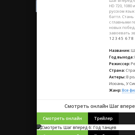
Шаг вперед 6
2023
HD 720, 1080
2022
русском язы
2021
баттл. Стан
с главными г
новых побед.
Русские
завоевать з
1
2
3
4
5
6
7
8
СССР
Зарубежн
Название:
Ш
Год выхода:
Режиссер:
Р
Страна:
Стра
Актеры:
В ро
Исюань, У Си
Жанр:
Все ф
Смотреть онлайн Шаг вперед
Смотреть онлайн
Трейлер