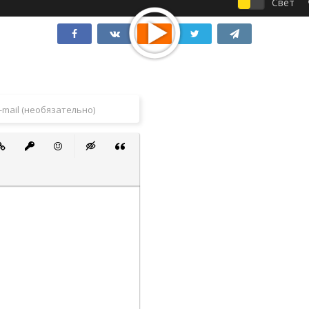
Свет
 список
ванный список
тавить ссылку
Вставить защищенную ссылку
Вставить смайлик
Вставка скрытого текста
Вставка цитаты