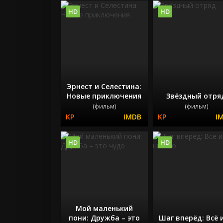
HD
HD
Эрнест и Селестина:
Новые приключения
Звёздный отря
(фильм)
(фильм)
HD
HD
Мой маленький
пони: Дружба – это
Шаг вперёд: Всё 