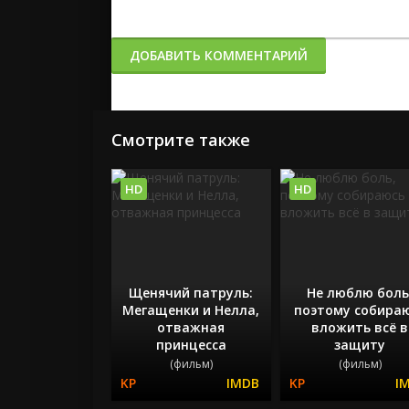
ДОБАВИТЬ КОММЕНТАРИЙ
Смотрите также
HD
HD
Щенячий патруль:
Не люблю боль
Мегащенки и Нелла,
поэтому собира
отважная
вложить всё в
принцесса
защиту
(фильм)
(фильм)