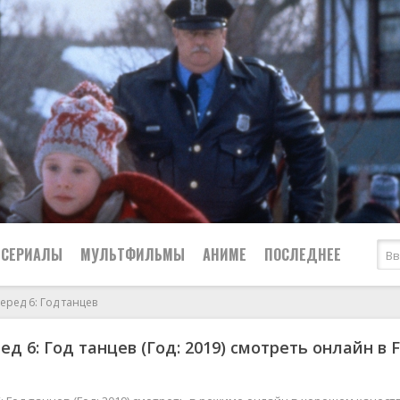
СЕРИАЛЫ
МУЛЬТФИЛЬМЫ
АНИМЕ
ПОСЛЕДНЕЕ
еред 6: Год танцев
Все
Криминал
д 6: Год танцев (Год: 2019) смотреть онлайн в F
Боевики
Мелодрамы
Военные
2024
Приключения