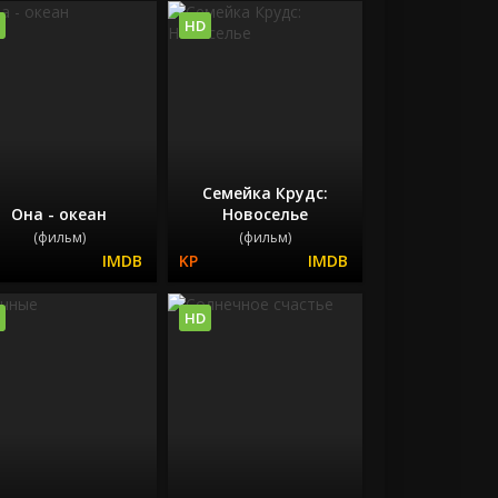
HD
Семейка Крудс:
Она - океан
Новоселье
(фильм)
(фильм)
HD