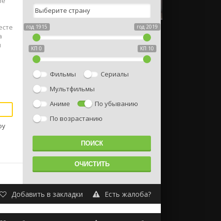
ве
есте
год 1915
год 2019
а
ы
КП 0
КП 10
Фильмы
Сериалы
Мультфильмы
Аниме
По убыванию
По возрастанию
оу
Добавить в закладки
Есть жалоба?