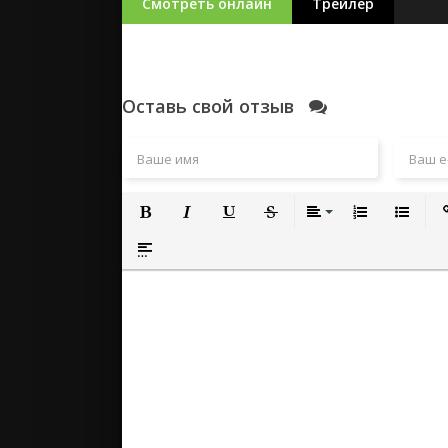
Смотреть онлайн
Трейлер
Оставь свой отзыв
Полужирный
Курсив
Подчеркнутый
Зачеркнутый
Выравнивание
Нумерованный
Маркиро
Вс
Вставка спойлера