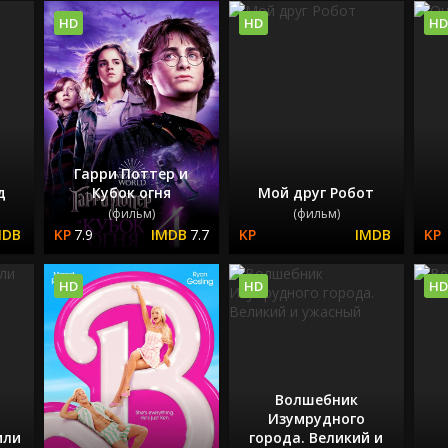
HD
HD
HD
Гарри Поттер и
д
Кубок огня
Мой друг Робот
(фильм)
(фильм)
7.9
7.7
HD
HD
HD
Волшебник
Изумрудного
или
города. Великий и