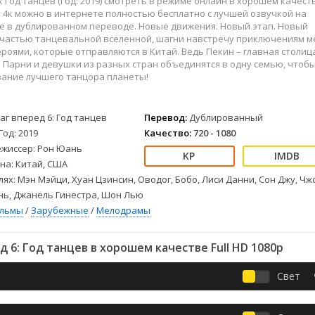
: Год танцев (Год: 2019) смотреть в режиме онлайн в хорошем качест
Детективы
2023
Семейные
 и 4к можно в интернете полностью бесплатно с лучшей озвучкой на
Детские
2022
Спорт
ке в дублированном переводе. Новые движения. Новый этап. Новый
Драмы
2021
Триллеры
ь частью танцевальной вселенной, шагни навстречу приключениям м
ероями, которые отправляются в Китай. Ведь Пекин – главная столиц
Комедии
Ужасы
 Парни и девушки из разных стран объединятся в одну семью, чтоб
Русские
Фантастика
вание лучшего танцора планеты!
СССР
Фэнтези
ые
Зарубежные
аг вперед 6: Год танцев
Перевод:
Дублированный
Фильмы из соцетей
Год: 2019
Качество:
720 - 1080
ежиссер: Рон Юань
на: Китай, США
лях: Мэн Мэйци, Хуан Цзинсин, Оводог, Бобо, Лиси Данни, Сон Джу, Чж
нь, Джанель Гинестра, Шон Лью
ильмы
/
Зарубежные
/
Мелодрамы
 6: Год танцев в хорошем качестве Full HD 1080p
Свет