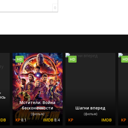
0
HD
HD
HD
,
юсь
Мстители: Война
бесконечности
Шагни вперед
(фильм)
(фильм)
8.1
8.4