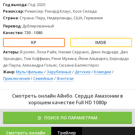
Год выхода:
Год: 2020
Режиссер:
Режиссер: Рихард Клаус, Хосе Селада
Страна:
Страна: Перу, Нидерланды, США, Германия
Перевод:
Дублированный
Качество:
720 - 1080
Актеры:
В ролях: Лола Райе, Наоми Серрано, Дино Андраде, Джо
Эрнандес, Том Хоффман, Рене Мухика, Йени Альварез, Бернардо
де Паула, Алехандра Гольяс, Сюзана Баллестерос
Жанр:
Мультфильмы
/
Зарубежные
/
Детские
/
Комедии
/
Приключения
/
Семейные
/
Фэнтези
Смотреть онлайн Айнбо. Сердце Амазонии в
хорошем качестве Full HD 1080p
ПОИСК ПО ПАРАМЕТРАМ
Смотреть онлайн
Трейлер