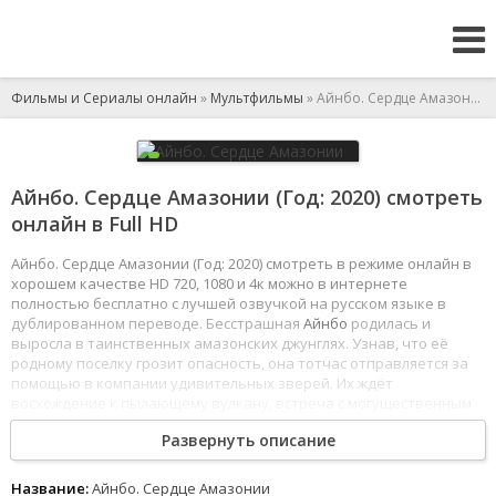
Фильмы и Сериалы онлайн
»
Мультфильмы
» Айнбо. Сердце Амазонии
Айнбо. Сердце Амазонии (Год: 2020) смотреть
онлайн в Full HD
Айнбо. Сердце Амазонии (Год: 2020) смотреть в режиме онлайн в
хорошем качестве HD 720, 1080 и 4к можно в интернете
полностью бесплатно с лучшей озвучкой на русском языке в
дублированном переводе. Бесстрашная
Айнбо
родилась и
выросла в таинственных амазонских джунглях. Узнав, что её
родному поселку грозит опасность, она тотчас отправляется за
помощью в компании удивительных зверей. Их ждёт
восхождение к пылающему вулкану, встреча с могущественным
духом
Амазонии
и схватка с мифическим чудовищем.
Развернуть описание
1
2
3
4
5
6
7
8
Название:
Айнбо. Сердце Амазонии