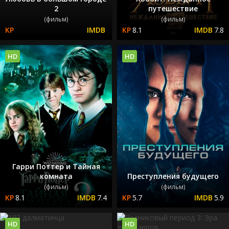
2
путешествие
(фильм)
(фильм)
8.1
7.8
HD
HD
Гарри Поттер и Тайная
комната
Преступления будущего
(фильм)
(фильм)
8.1
7.4
5.7
5.9
HD
HD