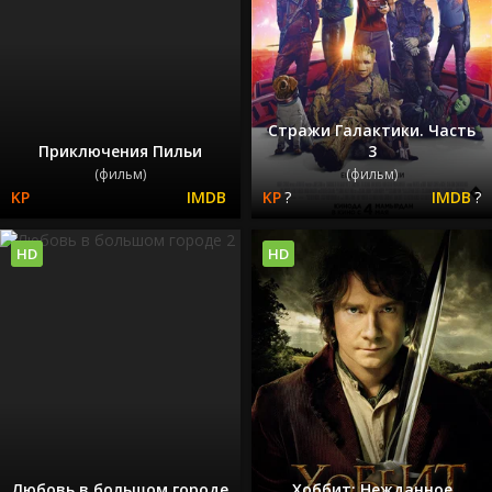
Стражи Галактики. Часть
Приключения Пильи
3
(фильм)
(фильм)
?
?
HD
HD
Любовь в большом городе
Хоббит: Нежданное