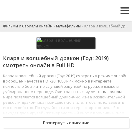
Фильмы и Сериалы онлайн
»
Мультфильмы
» Клара и волшебный дракон
Клара и волшебный дракон (Год: 2019)
смотреть онлайн в Full HD
Клара и волшебный дракон (Год: 2019) смотреть в режиме онлайн
в хорошем качестве HD 720, 1080 и 4к можно в интернете
полностью бесплатно с лучшей озвучкой на русском языке в
дублированном переводе. Один раз в тысячу лет в
сказочном
мире появляется волшебный дракончик. Из-за исключительной
редкости дракончика похищают силы зла, чтобы использовать
его волшебство. По случайности они теряют дракончика. Его
находят двое друзей - жизнерадостный енот и ворчливый гном.
Друзья отправляются в дальний путь, чтобы вернуть дракончика
Развернуть описание
домой. На своем пути их ждет встреча с девушкой Кларой и ее
помощниками
- тремя забавными обезьянками. Клара помогает