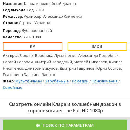
гному и еноту спасать дракончика, чтобы выяснить тайну своего
Название:
Клара и волшебный дракон
прошлого. Преодолевая массу трудностей, друзья узнают, что
Год выхода:
Год: 2019
Кларе грозит куда большая опасность, и их приключения
Режиссер:
Режиссер: Александр Клименко
становятся более невероятными. А ее обезьянки устраивают
Страна:
Страна: Украина
сумасшедший погром и попадают во взрывные неприятности.
Смогут ли герои вернуть дракончика домой, преодолеть силы зла
Перевод:
Дублированный
и узнать, кто на самом деле Клара?
Качество:
720 - 1080
1
2
3
4
5
6
7
8
Актеры:
В ролях: Вероника Лукьяненко, Александр Погребняк,
Сергей Солопай, Дмитрий Завадский, Матвей Николаев, Кирилл
Никитенко, Дмитрий Викулов, Дмитрий Гаврилов, Юрий Сосков,
Екатерина Башкина-Зленко
Жанр:
Мультфильмы
/
Зарубежные
/
Комедии
/
Приключения
/
Семейные
Смотреть онлайн Клара и волшебный дракон в
хорошем качестве Full HD 1080p
ПОИСК ПО ПАРАМЕТРАМ